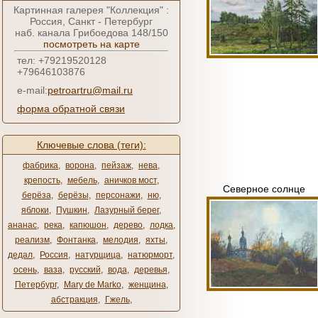
Картинная галерея "Коллекция" :
Россия, Санкт - Петербург
наб. канала Грибоедова 148/150
посмотреть на карте
тел: +79219520128
+79646103876
e-mail:
petroartru@mail.ru
форма обратной связи
Ключевые слова (теги):
фабрика
,
ворона
,
пейзаж
,
нева
,
крепость
,
мебель
,
аничков мост
,
Северное солнце
берёза
,
берёзы
,
персонажи
,
ню
,
яблоки
,
Пушкин
,
Лазурный берег
,
ананас
,
река
,
капюшон
,
дерево
,
лодка
,
реализм
,
Фонтанка
,
мелодия
,
яхты
,
дедал
,
Россия
,
натурщица
,
натюрморт
,
осень
,
ваза
,
русский
,
вода
,
деревья
,
Петербург
,
Mary de Marko
,
женщина
,
абстракция
,
Гжель
,