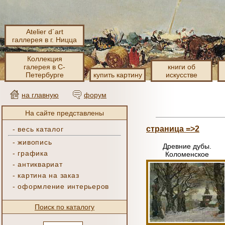
Atelier d´art
галлерея в г. Ницца
Коллекция
галерея в С-
книги об
Петербурге
купить картину
искусстве
на главную
форум
На сайте представлены
страница =>2
-
весь каталог
-
живопись
Древние дубы.
-
графика
Коломенское
-
антиквариат
-
картина на заказ
-
оформление интерьеров
Поиск по каталогу