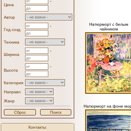
-
Цена
Автор
Натюрморт с белым
-
чайником
Год созд.
Техника
-
Ширина
-
Высота
Категория
Направл.
Жанр
Натюрморт на фоне мо
Сброс
Поиск
Контакты: