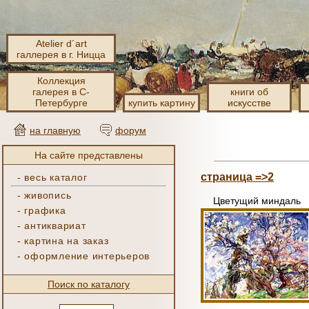
Atelier d´art
галлерея в г. Ницца
Коллекция
галерея в С-
книги об
Петербурге
купить картину
искусстве
на главную
форум
На сайте представлены
страница =>2
-
весь каталог
-
живопись
Цветущий миндаль
-
графика
-
антиквариат
-
картина на заказ
-
оформление интерьеров
Поиск по каталогу