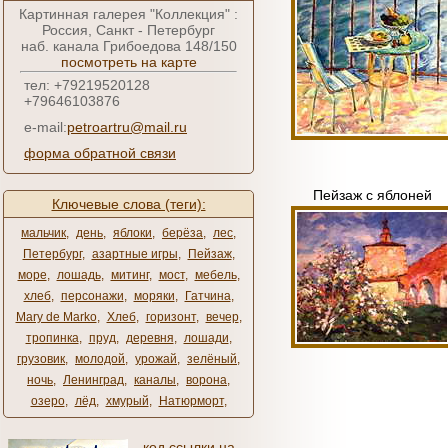
Картинная галерея "Коллекция" :
Россия, Санкт - Петербург
наб. канала Грибоедова 148/150
посмотреть на карте
тел: +79219520128
+79646103876
e-mail:
petroartru@mail.ru
форма обратной связи
Пейзаж с яблоней
Ключевые слова (теги):
мальчик
,
день
,
яблоки
,
берёза
,
лес
,
Петербург
,
азартные игры
,
Пейзаж
,
море
,
лошадь
,
митинг
,
мост
,
мебель
,
хлеб
,
персонажи
,
моряки
,
Гатчина
,
Mary de Marko
,
Хлеб
,
горизонт
,
вечер
,
тропинка
,
пруд
,
деревня
,
лошади
,
грузовик
,
молодой
,
урожай
,
зелёный
,
ночь
,
Ленинград
,
каналы
,
ворона
,
озеро
,
лёд
,
хмурый
,
Натюрморт
,
код ссылки на