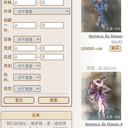
-
价格
作者
创建
-
一
文章: 505
年。
Актриса Де Марко
设备
50x32
-
宽度
购买
100000 rubl
-
高度
类别
蒂姆 - 块 Marina
风
向。
类型
复位
搜索
往来:
文章: 502
我们的地址：俄罗斯，圣 - 彼得堡
Актриса Де Марко 4