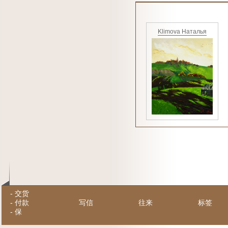
Klimova Наталья
-
交货
-
付款
写信
往来
标签
-
保