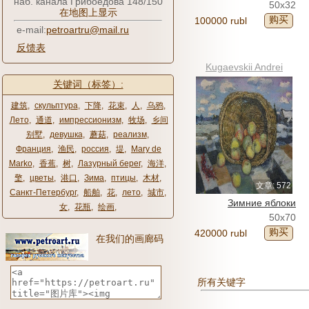
наб. канала Грибоедова 148/150
50x32
在地图上显示
购买
100000 rubl
e-mail:
petroartru@mail.ru
反馈表
Kugaevskii Andrei
关键词（标签）:
建筑
,
скульптура
,
下降
,
花束
,
人
,
乌鸦
,
Лето
,
通道
,
импрессионизм
,
牧场
,
乡间
别墅
,
девушка
,
蘑菇
,
реализм
,
Франция
,
渔民
,
россия
,
堤
,
Mary de
Marko
,
香蕉
,
树
,
Лазурный берег
,
海洋
,
檠
,
цветы
,
港口
,
Зима
,
птицы
,
木材
,
文章: 572
Санкт-Петербург
,
船舶
,
花
,
лето
,
城市
,
Зимние яблоки
女
,
花瓶
,
绘画
,
50x70
购买
420000 rubl
在我们的画廊码
所有关键字