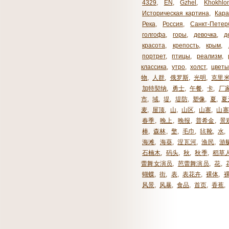
4329
,
EN
,
Gzhel
,
Khokhlo
Историческая картина
,
Кара
Река
,
Россия
,
Санкт-Петер
голгофа
,
горы
,
девочка
,
д
красота
,
крепость
,
крым
,
портрет
,
птицы
,
реализм
,
классика
,
утро
,
холст
,
цвет
物
,
人群
,
俄罗斯
,
光明
,
克里
加特契纳
,
勇士
,
午餐
,
卡
,
厂
市
,
域
,
堤
,
堤防
,
塑像
,
夏
,
夏
麦
,
屋顶
,
山
,
山区
,
山寨
,
山寨
春季
,
晚上
,
晚报
,
普希金
,
景
棒
,
森林
,
檠
,
毛巾
,
毡靴
,
水
,
海滩
,
海葵
,
涅瓦河
,
渔民
,
游
石楠木
,
码头
,
秋
,
秋季
,
稻草
蕾舞女演员
,
芭蕾舞演员
,
花
,
蝴蝶
,
街
,
表
,
表花卉
,
裸体
,
风景
,
风暴
,
食品
,
首页
,
香蕉
,