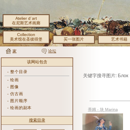
Atelier d´art
在尼斯艺术画廊
Collection
美术馆在圣彼得堡
买一张图片
艺术书籍
家
论坛
该网站包含
-
整个目录
关键字搜寻图片: Блок
-
绘画
-
图像
-
仿古画
-
图片顺序
-
绘画的副本
蒂姆 - 块 Marina
搜索目录