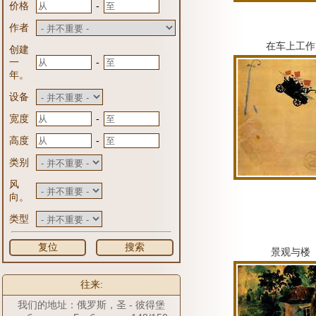
-
价格
作者
在车上工作
创建
-
一
年。
设备
-
宽度
-
高度
类别
风
向。
类型
复位
搜索
景观与楼
往来:
我们的地址：俄罗斯，圣 - 彼得堡