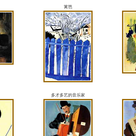
篱笆
多才多艺的音乐家