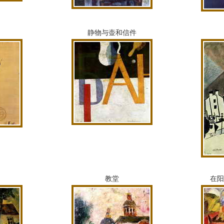
静物与壶和信件
教堂
在阳