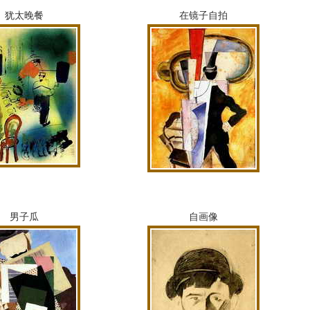
犹太晚餐
在镜子自拍
男子瓜
自画像