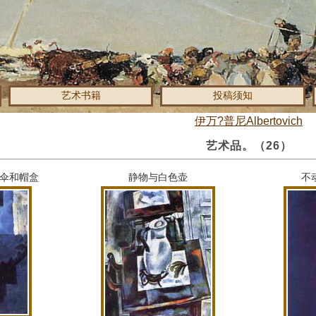
艺术书籍
投稿须知
伊万?普尼Albertovich
艺术品。
（26）
伞和帽盒
静物与白色壶
不