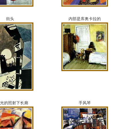
街头
内部是库奥卡拉的
光的照射下长廊
手风琴