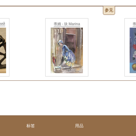
参见
рий
蒂姆 - 块 Marina
蒂
标签
用品