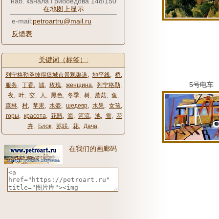
наб. канала Грибоедова 148/150
在地图上显示
e-mail:
petroartru@mail.ru
反馈表
关键词（标签）:
列宁格勒圣彼得堡城市景观渠道
,
地平线
,
桥
,
5号电车
服务
,
丁香
,
城
,
玫瑰
,
женщина
,
列宁格勒
,
夜
,
叶
,
交
,
人
,
黑色
,
冬季
,
树
,
蘑菇
,
鱼
,
森林
,
村
,
苹果
,
水壶
,
шедевр
,
水果
,
女孩
,
горы
,
красота
,
花瓶
,
海
,
河流
,
池
,
雪
,
花
卉
,
Блок
,
苏联
,
花
,
Дача
,
在我们的画廊码