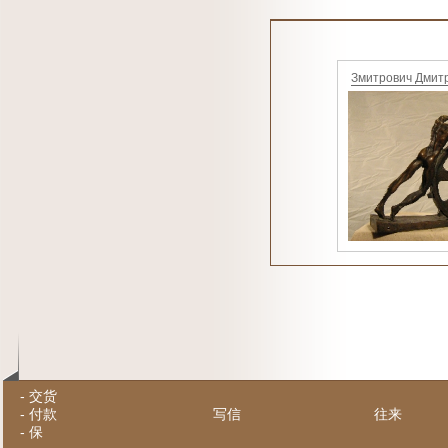
Змитрович Дмит
-
交货
-
付款
写信
往来
-
保