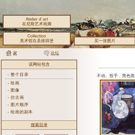
Atelier d´art
在尼斯艺术画廊
Collection
美术馆在圣彼得堡
买一张图片
家
论坛
该网站包含
-
整个目录
不动。
投手，黑色雨
-
绘画
-
图像
-
仿古画
-
图片顺序
-
绘画的副本
搜索目录