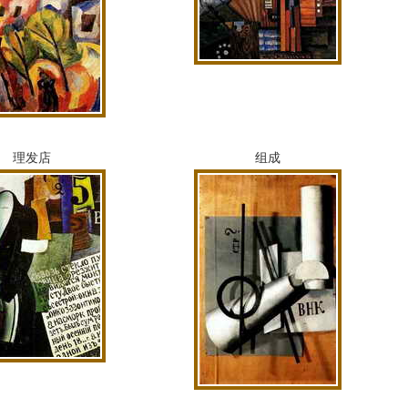
理发店
组成