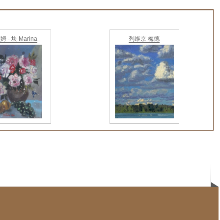
姆 - 块 Marina
列维京 梅德