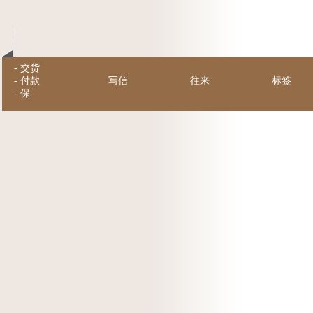
-
交货
-
付款
写信
往来
标签
-
保