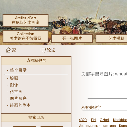
Atelier d´art
在尼斯艺术画廊
Collection
美术馆在圣彼得堡
买一张图片
艺术书籍
家
论坛
该网站包含
-
整个目录
关键字搜寻图片: whea
-
绘画
-
图像
-
仿古画
-
图片顺序
-
绘画的副本
所有关键字
搜索目录
4329
,
EN
,
Gzhel
,
Khokhlo
Историческая картина
,
Кара