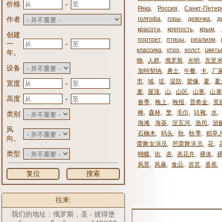
-
价格
Река
,
Россия
,
Санкт-Петер
作者
голгофа
,
горы
,
девочка
,
д
красота
,
крепость
,
крым
,
创建
портрет
,
птицы
,
реализм
,
-
一
классика
,
утро
,
холст
,
цвет
年。
物
,
人群
,
俄罗斯
,
光明
,
克里
设备
加特契纳
,
勇士
,
午餐
,
卡
,
厂
市
,
域
,
堤
,
堤防
,
塑像
,
夏
,
夏
-
宽度
麦
,
屋顶
,
山
,
山区
,
山寨
,
山寨
-
高度
春季
,
晚上
,
晚报
,
普希金
,
景
棒
,
森林
,
檠
,
毛巾
,
毡靴
,
水
,
类别
海滩
,
海葵
,
涅瓦河
,
渔民
,
游
风
石楠木
,
码头
,
秋
,
秋季
,
稻草
向。
蕾舞女演员
,
芭蕾舞演员
,
花
,
类型
蝴蝶
,
街
,
表
,
表花卉
,
裸体
,
风景
,
风暴
,
食品
,
首页
,
香蕉
,
复位
搜索
往来:
我们的地址：俄罗斯，圣 - 彼得堡