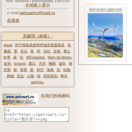
наб. канала Грибоедова 148/150
在地图上显示
Змитрович Дмитрий
e-mail:
petroartru@mail.ru
反馈表
关键词（标签）:
крым
,
列宁格勒圣彼得堡城市景观渠道
,
堤
,
蘑菇
,
檠
,
音乐
,
夜
,
村
,
泊位
,
吉他
,
勇士
,
冬季
,
家
,
街
,
的Fontanka
,
Mary de Marko
,
蓝色
,
tsigane
,
窗口
,
天空
,
胸围
,
城市
,
俄
罗斯
,
船
,
香蕉
,
梨
,
村庄
,
海滩
,
花
,
玫瑰
,
静物
,
百合
,
人物
,
绿
,
切切实实
,
桦木
,
арбузы
,
在我们的画廊码