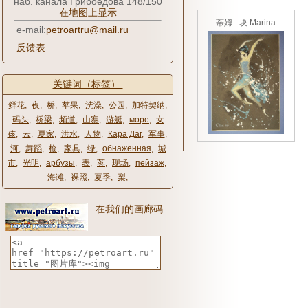
наб. канала Грибоедова 148/150
在地图上显示
蒂姆 - 块 Marina
e-mail:
petroartru@mail.ru
反馈表
关键词（标签）:
鲜花
,
夜
,
桥
,
苹果
,
洗澡
,
公园
,
加特契纳
,
码头
,
桥梁
,
频道
,
山寨
,
游艇
,
море
,
女
孩
,
云
,
夏家
,
洪水
,
人物
,
Кара Даг
,
军事
,
河
,
舞蹈
,
枪
,
家具
,
绿
,
обнаженная
,
城
市
,
光明
,
арбузы
,
表
,
荚
,
现场
,
пейзаж
,
海滩
,
裸照
,
夏季
,
梨
,
在我们的画廊码