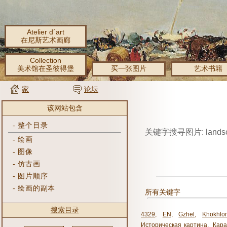
Atelier d´art
在尼斯艺术画廊
Collection
美术馆在圣彼得堡
买一张图片
艺术书籍
家
论坛
该网站包含
-
整个目录
关键字搜寻图片: landsc
-
绘画
-
图像
-
仿古画
-
图片顺序
-
绘画的副本
所有关键字
搜索目录
4329
,
EN
,
Gzhel
,
Khokhlo
Историческая картина
,
Кара