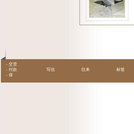
-
交货
-
付款
写信
往来
标签
-
保