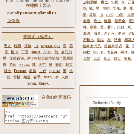
наб. канала Грибоедова 148/150
加特契纳
,
勇士
,
午餐
,
卡
,
厂
在地图上显示
市
,
域
,
堤
,
堤防
,
塑像
,
夏
,
夏
e-mail:
petroartru@mail.ru
麦
,
屋顶
,
山
,
山区
,
山寨
,
山寨
反馈表
春季
,
晚上
,
晚报
,
普希金
,
景
棒
,
森林
,
檠
,
毛巾
,
毡靴
,
水
,
海滩
,
海葵
,
涅瓦河
,
渔民
,
游
关键词（标签）:
石楠木
,
码头
,
秋
,
秋季
,
稻草
男人
,
晚报
,
裸体
,
山
,
скульптура
,
海
,
苹
蕾舞女演员
,
芭蕾舞演员
,
花
,
果
,
围巾
,
丁香
,
крым
,
Лето
,
秋
,
乡间别
蝴蝶
,
街
,
表
,
表花卉
,
裸体
,
墅
,
圣彼得堡
,
列宁格勒圣彼得堡城市景观渠
风景
,
风暴
,
食品
,
首页
,
香蕉
,
道
,
茶炊
,
иисус
,
域
,
天空
,
檠
,
舞蹈
,
花束
,
城市
,
Россия
,
塑像
,
古代
,
цветы
,
荚
,
小
径
,
雪橇
,
频道
,
春季
,
лето
,
冰
,
人物
,
Зима
,
Крым
,
在我们的画廊码
Zmitrovich Dmitiy