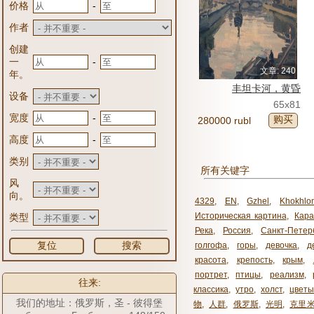
-
价格
作者
创建
-
一
文章: 240
年。
丰坦卡河，黄昏
设备
65x81
-
宽度
购买
280000 rubl
-
高度
类别
所有关键字
风
向。
4329
,
EN
,
Gzhel
,
Khokhlo
Историческая картина
,
Кара
类型
Река
,
Россия
,
Санкт-Петер
复位
搜索
голгофа
,
горы
,
девочка
,
д
красота
,
крепость
,
крым
,
портрет
,
птицы
,
реализм
,
往来:
классика
,
утро
,
холст
,
цвет
我们的地址：俄罗斯，圣 - 彼得堡
物
,
人群
,
俄罗斯
,
光明
,
克里