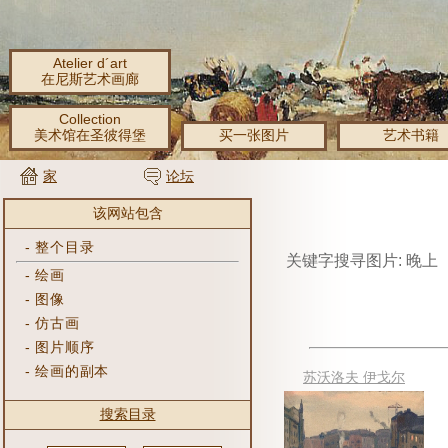
Atelier d´art
在尼斯艺术画廊
Collection
美术馆在圣彼得堡
买一张图片
艺术书籍
家
论坛
该网站包含
-
整个目录
关键字搜寻图片: 晚上
-
绘画
-
图像
-
仿古画
-
图片顺序
-
绘画的副本
苏沃洛夫 伊戈尔
搜索目录