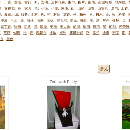
卡
,
厂家
,
发现
,
古代
,
叶
,
吉他
,
园林花卉
,
围巾
,
图片
,
图表
,
圣彼得堡
,
地平线
,
孩
,
女裸照
,
家
,
家具
,
寺
,
小径
,
小麦
,
屋顶
,
山
,
山区
,
山寨
,
山寨机
,
岛内
,
工作
,
观
,
暮光之城
,
服务
,
木材
,
机
,
村
,
村庄
,
杰作
,
枪
,
柏树
,
树
,
树木
,
桌
,
桥
,
桥梁
,
洗澡
,
洪水
,
海
,
海洋
,
海滩
,
海葵
,
涅瓦河
,
渔民
,
游艇
,
湖
,
湾
,
灰色
,
牧场
,
犬
,
紫丁香
,
绘画
,
绽放
,
绿
,
罂粟
,
美丽
,
美人鱼
,
胡同
,
胸围
,
舞蹈
,
船
,
船舶
,
芭蕾舞
菜
,
蘑菇
,
蝴蝶
,
街
,
表
,
表花卉
,
裸体
,
裸照
,
赌博游戏
,
路
,
路径
,
通道
,
野花
,
阴
,
卉
,
黑色
,
参见
Zmitrovich Dmitiy
Kl