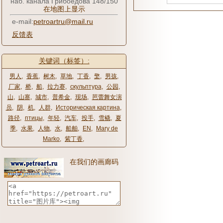
наб. канала Грибоедова 148/150
在地图上显示
e-mail:
petroartru@mail.ru
反馈表
关键词（标签）:
男人
,
香蕉
,
树木
,
草地
,
丁香
,
檠
,
男孩
,
厂家
,
桥
,
船
,
拉力赛
,
скульптура
,
公园
,
山
,
山寨
,
城市
,
普希金
,
现场
,
芭蕾舞女演
员
,
阴
,
机
,
人群
,
Историческая картина
,
路径
,
птицы
,
年轻
,
汽车
,
投手
,
雪橇
,
夏
季
,
水果
,
人物
,
水
,
船舶
,
EN
,
Mary de
Marko
,
紫丁香
,
在我们的画廊码