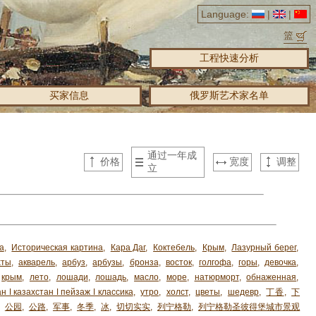
Language:
|
|
篮
工程快速分析
买家信息
俄罗斯艺术家名单
通过一年成
价格
宽度
调整
立
а
,
Историческая картина
,
Кара Даг
,
Коктебель
,
Крым
,
Лазурный берег
,
хты
,
акварель
,
арбуз
,
арбузы
,
бронза
,
восток
,
голгофа
,
горы
,
девочка
,
крым
,
лето
,
лошади
,
лошадь
,
масло
,
море
,
натюрморт
,
обнаженная
,
н ǀ казахстан ǀ пейзаж ǀ классика
,
утро
,
холст
,
цветы
,
шедевр
,
丁香
,
下
,
公园
,
公路
,
军事
,
冬季
,
冰
,
切切实实
,
列宁格勒
,
列宁格勒圣彼得堡城市景观