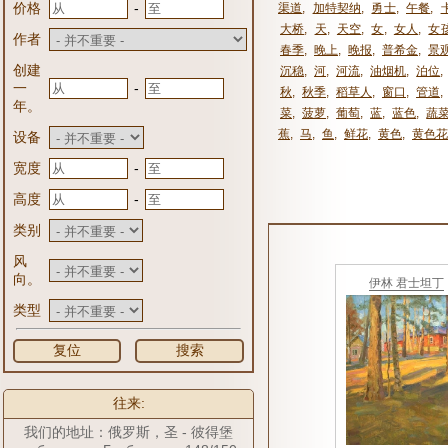
-
价格
渠道
,
加特契纳
,
勇士
,
午餐
,
大桥
,
天
,
天空
,
女
,
女人
,
女
作者
春季
,
晚上
,
晚报
,
普希金
,
景
创建
沉稳
,
河
,
河流
,
油烟机
,
泊位
,
-
一
秋
,
秋季
,
稻草人
,
窗口
,
管道
,
年。
菜
,
菠萝
,
葡萄
,
蓝
,
蓝色
,
蔬
蕉
,
马
,
鱼
,
鲜花
,
黄色
,
黄色花
设备
-
宽度
-
高度
类别
风
向。
伊林 君士坦丁
类型
复位
搜索
往来:
我们的地址：俄罗斯，圣 - 彼得堡