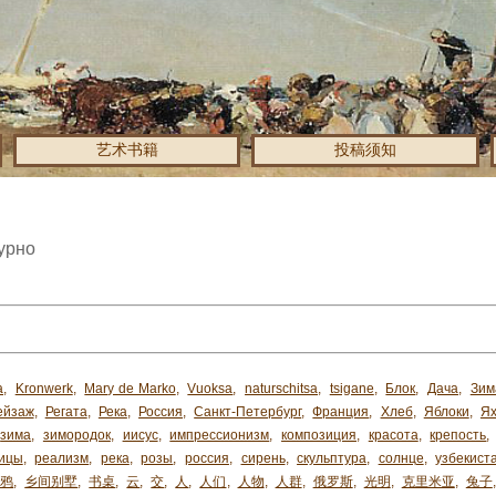
艺术书籍
投稿须知
рно
a
,
Kronwerk
,
Mary de Marko
,
Vuoksa
,
naturschitsa
,
tsigane
,
Блок
,
Дача
,
Зим
ейзаж
,
Регата
,
Река
,
Россия
,
Санкт-Петербург
,
Франция
,
Хлеб
,
Яблоки
,
Я
зима
,
зимородок
,
иисус
,
импрессионизм
,
композиция
,
красота
,
крепость
,
ицы
,
реализм
,
река
,
розы
,
россия
,
сирень
,
скульптура
,
солнце
,
узбекиста
乌鸦
,
乡间别墅
,
书桌
,
云
,
交
,
人
,
人们
,
人物
,
人群
,
俄罗斯
,
光明
,
克里米亚
,
兔子