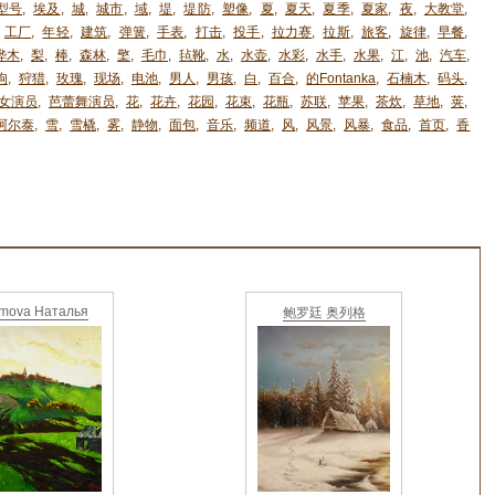
型号
,
埃及
,
城
,
城市
,
域
,
堤
,
堤防
,
塑像
,
夏
,
夏天
,
夏季
,
夏家
,
夜
,
大教堂
,
工厂
,
年轻
,
建筑
,
弹簧
,
手表
,
打击
,
投手
,
拉力赛
,
拉斯
,
旅客
,
旋律
,
早餐
,
桦木
,
梨
,
棒
,
森林
,
檠
,
毛巾
,
毡靴
,
水
,
水壶
,
水彩
,
水手
,
水果
,
江
,
池
,
汽车
,
狗
,
狩猎
,
玫瑰
,
现场
,
电池
,
男人
,
男孩
,
白
,
百合
,
的Fontanka
,
石楠木
,
码头
,
女演员
,
芭蕾舞演员
,
花
,
花卉
,
花园
,
花束
,
花瓶
,
苏联
,
苹果
,
茶炊
,
草地
,
荚
,
阿尔泰
,
雪
,
雪橇
,
雾
,
静物
,
面包
,
音乐
,
频道
,
风
,
风景
,
风暴
,
食品
,
首页
,
香
imova Наталья
鲍罗廷 奥列格