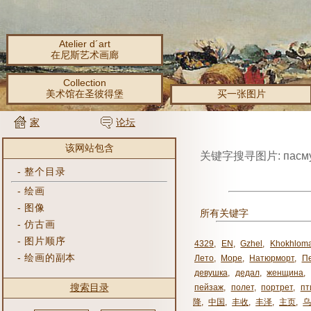
Atelier d´art
在尼斯艺术画廊
Collection
美术馆在圣彼得堡
买一张图片
家
论坛
该网站包含
关键字搜寻图片: пасму
-
整个目录
-
绘画
-
图像
所有关键字
-
仿古画
-
图片顺序
4329
,
EN
,
Gzhel
,
Khokhlom
-
绘画的副本
Лето
,
Море
,
Натюрморт
,
П
девушка
,
дедал
,
женщина
,
搜索目录
пейзаж
,
полет
,
портрет
,
пт
降
,
中国
,
丰收
,
丰泽
,
主页
,