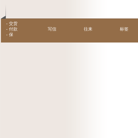
-
交货
-
付款
写信
往来
标签
-
保