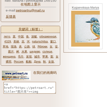
наб. канала Грибоедова 148/150
在地图上显示
Kugaevskaya Mariya
e-mail:
petroartru@mail.ru
反馈表
关键词（标签）:
лето
,
菜
,
中国
,
鱼
,
游艇
,
обнаженная
,
4329
,
美丽
,
花
,
河
,
naturschitsa
,
窗口
,
草地
,
现场
,
表
,
公路
,
绿
,
Яблоки
,
女
,
堤
,
图片
,
树
,
水果
,
шедевр
,
солнце
,
женщина
,
毛巾
,
发现
,
城市
,
苹果
,
梨
,
女
裸照
,
Россия
,
船舶
,
Дача
,
秋
,
女孩
,
在我们的画廊码