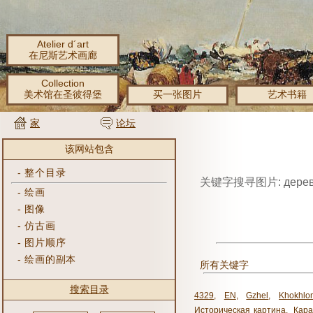
Atelier d´art
在尼斯艺术画廊
Collection
美术馆在圣彼得堡
买一张图片
艺术书籍
家
论坛
该网站包含
-
整个目录
关键字搜寻图片: дерев
-
绘画
-
图像
-
仿古画
-
图片顺序
-
绘画的副本
所有关键字
搜索目录
4329
,
EN
,
Gzhel
,
Khokhlo
Историческая картина
,
Кара