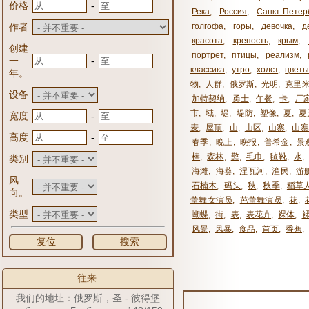
-
价格
Река
,
Россия
,
Санкт-Петер
作者
голгофа
,
горы
,
девочка
,
д
красота
,
крепость
,
крым
,
创建
портрет
,
птицы
,
реализм
,
-
一
классика
,
утро
,
холст
,
цвет
年。
物
,
人群
,
俄罗斯
,
光明
,
克里
设备
加特契纳
,
勇士
,
午餐
,
卡
,
厂
市
,
域
,
堤
,
堤防
,
塑像
,
夏
,
夏
-
宽度
麦
,
屋顶
,
山
,
山区
,
山寨
,
山寨
-
高度
春季
,
晚上
,
晚报
,
普希金
,
景
棒
,
森林
,
檠
,
毛巾
,
毡靴
,
水
,
类别
海滩
,
海葵
,
涅瓦河
,
渔民
,
游
风
石楠木
,
码头
,
秋
,
秋季
,
稻草
向。
蕾舞女演员
,
芭蕾舞演员
,
花
,
类型
蝴蝶
,
街
,
表
,
表花卉
,
裸体
,
风景
,
风暴
,
食品
,
首页
,
香蕉
,
复位
搜索
往来:
我们的地址：俄罗斯，圣 - 彼得堡