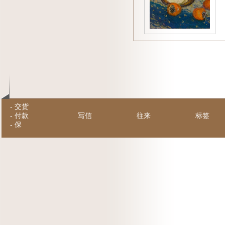
-
交货
-
付款
写信
往来
标签
-
保