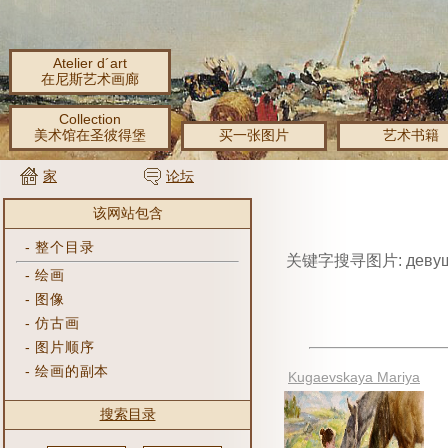
Atelier d´art
在尼斯艺术画廊
Collection
美术馆在圣彼得堡
买一张图片
艺术书籍
家
论坛
该网站包含
-
整个目录
关键字搜寻图片: девуш
-
绘画
-
图像
-
仿古画
-
图片顺序
-
绘画的副本
Kugaevskaya Mariya
搜索目录