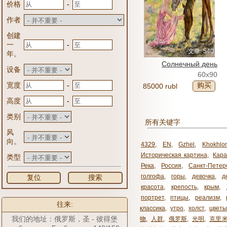
-
价格
作者
创建
-
一
文章: 540
年。
Солнечный день
设备
60x90
-
宽度
购买
85000 rubl
-
高度
类别
所有关键字
风
向。
4329
,
EN
,
Gzhel
,
Khokhlo
Историческая картина
,
Кара
类型
Река
,
Россия
,
Санкт-Петер
голгофа
,
горы
,
девочка
,
д
复位
搜索
красота
,
крепость
,
крым
,
портрет
,
птицы
,
реализм
,
往来:
классика
,
утро
,
холст
,
цвет
我们的地址：俄罗斯，圣 - 彼得堡
物
,
人群
,
俄罗斯
,
光明
,
克里