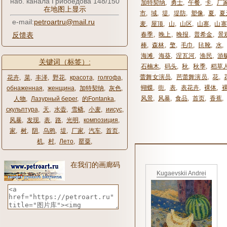
наб. канала Грибоедова 148/150
加特契纳
,
勇士
,
午餐
,
卡
,
厂
在地图上显示
市
,
域
,
堤
,
堤防
,
塑像
,
夏
,
夏
e-mail:
petroartru@mail.ru
麦
,
屋顶
,
山
,
山区
,
山寨
,
山寨
反馈表
春季
,
晚上
,
晚报
,
普希金
,
景
棒
,
森林
,
檠
,
毛巾
,
毡靴
,
水
,
海滩
,
海葵
,
涅瓦河
,
渔民
,
游
关键词（标签）:
石楠木
,
码头
,
秋
,
秋季
,
稻草
蕾舞女演员
,
芭蕾舞演员
,
花
,
花卉
,
菜
,
丰泽
,
野花
,
красота
,
голгофа
,
蝴蝶
,
街
,
表
,
表花卉
,
裸体
,
обнаженная
,
женщина
,
加特契纳
,
灰色
,
风景
,
风暴
,
食品
,
首页
,
香蕉
,
人物
,
Лазурный берег
,
的Fontanka
,
скульптура
,
天
,
水壶
,
雪橇
,
小麦
,
иисус
,
风暴
,
发现
,
表
,
路
,
光明
,
композиция
,
家
,
树
,
阴
,
乌鸦
,
堤
,
厂家
,
汽车
,
首页
,
机
,
村
,
Лето
,
罂粟
,
在我们的画廊码
Kugaevskii Andrei