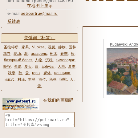
наб. канала Грибоедова 148/150
在地图上显示
e-mail:
petroartru@mail.ru
反馈表
关键词（标签）:
Kugaevskii Andr
圣彼得堡
,
家具
,
Vuoksa
,
游艇
,
静物
,
园林
花卉
,
现场
,
海
,
акварель
,
树木
,
春季
,
桥
,
Лазурный берег
,
人物
,
沉稳
,
зимородок
,
晚报
,
弹簧
,
夏天
,
白
,
арбузы
,
人群
,
夏季
,
秋季
,
秋
,
云
,
горы
,
裸体
,
женщина
,
иисус
,
村庄
,
丰泽
,
泊位
,
乌鸦
,
毡靴
,
人
,
雪
,
在我们的画廊码