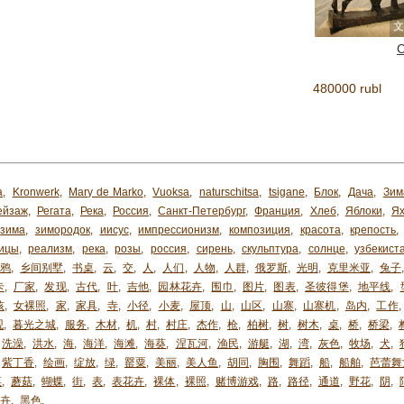
文
480000 rubl
a
,
Kronwerk
,
Mary de Marko
,
Vuoksa
,
naturschitsa
,
tsigane
,
Блок
,
Дача
,
Зим
ейзаж
,
Регата
,
Река
,
Россия
,
Санкт-Петербург
,
Франция
,
Хлеб
,
Яблоки
,
Я
зима
,
зимородок
,
иисус
,
импрессионизм
,
композиция
,
красота
,
крепость
,
ицы
,
реализм
,
река
,
розы
,
россия
,
сирень
,
скульптура
,
солнце
,
узбекиста
乌鸦
,
乡间别墅
,
书桌
,
云
,
交
,
人
,
人们
,
人物
,
人群
,
俄罗斯
,
光明
,
克里米亚
,
兔子
卡
,
厂家
,
发现
,
古代
,
叶
,
吉他
,
园林花卉
,
围巾
,
图片
,
图表
,
圣彼得堡
,
地平线
,
孩
,
女裸照
,
家
,
家具
,
寺
,
小径
,
小麦
,
屋顶
,
山
,
山区
,
山寨
,
山寨机
,
岛内
,
工作
,
观
,
暮光之城
,
服务
,
木材
,
机
,
村
,
村庄
,
杰作
,
枪
,
柏树
,
树
,
树木
,
桌
,
桥
,
桥梁
,
洗澡
,
洪水
,
海
,
海洋
,
海滩
,
海葵
,
涅瓦河
,
渔民
,
游艇
,
湖
,
湾
,
灰色
,
牧场
,
犬
,
紫丁香
,
绘画
,
绽放
,
绿
,
罂粟
,
美丽
,
美人鱼
,
胡同
,
胸围
,
舞蹈
,
船
,
船舶
,
芭蕾舞
菜
,
蘑菇
,
蝴蝶
,
街
,
表
,
表花卉
,
裸体
,
裸照
,
赌博游戏
,
路
,
路径
,
通道
,
野花
,
阴
,
卉
,
黑色
,