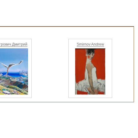
трович Дмитрий
Smirnov Andrew