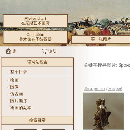
Atelier d´art
在尼斯艺术画廊
Collection
美术馆在圣彼得堡
买一张图片
家
论坛
该网站包含
关键字搜寻图片: брон
-
整个目录
-
绘画
-
图像
Змитрович Дмитрий
-
仿古画
-
图片顺序
-
绘画的副本
搜索目录