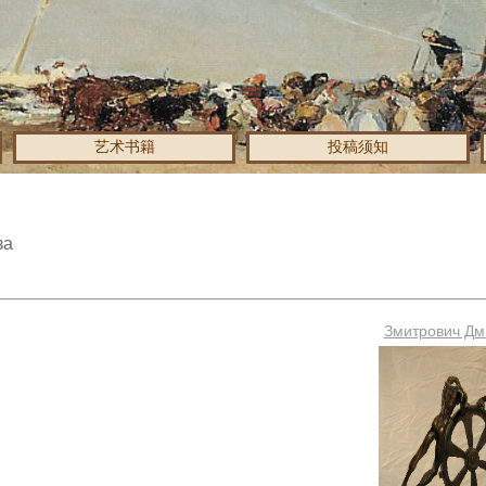
艺术书籍
投稿须知
за
Змитрович Дм