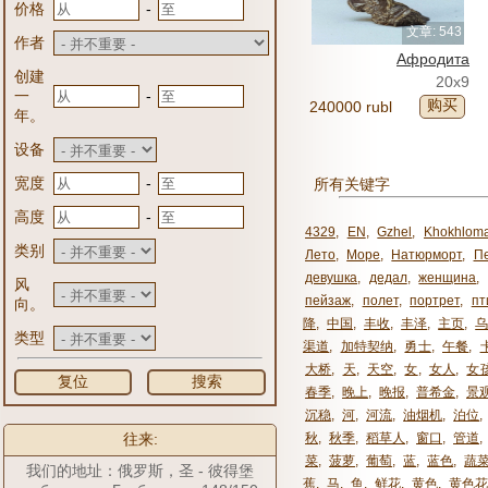
-
价格
文章: 543
作者
Афродита
创建
20x9
-
一
购买
240000 rubl
年。
设备
-
宽度
所有关键字
-
高度
4329
,
EN
,
Gzhel
,
Khokhlom
类别
Лето
,
Море
,
Натюрморт
,
П
девушка
,
дедал
,
женщина
,
风
пейзаж
,
полет
,
портрет
,
пт
向。
降
,
中国
,
丰收
,
丰泽
,
主页
,
类型
渠道
,
加特契纳
,
勇士
,
午餐
,
大桥
,
天
,
天空
,
女
,
女人
,
女
复位
搜索
春季
,
晚上
,
晚报
,
普希金
,
景
沉稳
,
河
,
河流
,
油烟机
,
泊位
,
往来:
秋
,
秋季
,
稻草人
,
窗口
,
管道
,
菜
,
菠萝
,
葡萄
,
蓝
,
蓝色
,
蔬
我们的地址：俄罗斯，圣 - 彼得堡
蕉
,
马
,
鱼
,
鲜花
,
黄色
,
黄色花