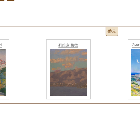
参见
ei
Зми
列维京 梅德