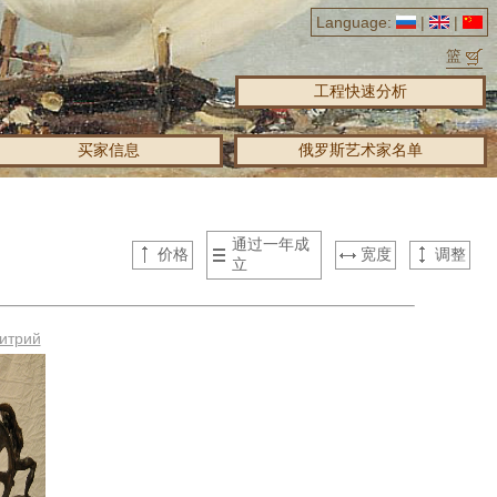
Language:
|
|
篮
工程快速分析
买家信息
俄罗斯艺术家名单
通过一年成
价格
宽度
调整
立
итрий