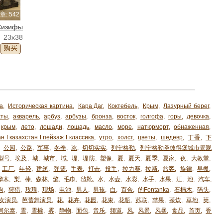
章: 542
Сизифы
23x38
购买
а
,
Историческая картина
,
Кара Даг
,
Коктебель
,
Крым
,
Лазурный берег
,
хты
,
акварель
,
арбуз
,
арбузы
,
бронза
,
восток
,
голгофа
,
горы
,
девочка
,
крым
,
лето
,
лошади
,
лошадь
,
масло
,
море
,
натюрморт
,
обнаженная
,
н ǀ казахстан ǀ пейзаж ǀ классика
,
утро
,
холст
,
цветы
,
шедевр
,
丁香
,
下
,
公园
,
公路
,
军事
,
冬季
,
冰
,
切切实实
,
列宁格勒
,
列宁格勒圣彼得堡城市景观
型号
,
埃及
,
城
,
城市
,
域
,
堤
,
堤防
,
塑像
,
夏
,
夏天
,
夏季
,
夏家
,
夜
,
大教堂
,
工厂
,
年轻
,
建筑
,
弹簧
,
手表
,
打击
,
投手
,
拉力赛
,
拉斯
,
旅客
,
旋律
,
早餐
,
桦木
,
梨
,
棒
,
森林
,
檠
,
毛巾
,
毡靴
,
水
,
水壶
,
水彩
,
水手
,
水果
,
江
,
池
,
汽车
,
狗
,
狩猎
,
玫瑰
,
现场
,
电池
,
男人
,
男孩
,
白
,
百合
,
的Fontanka
,
石楠木
,
码头
,
女演员
,
芭蕾舞演员
,
花
,
花卉
,
花园
,
花束
,
花瓶
,
苏联
,
苹果
,
茶炊
,
草地
,
荚
,
阿尔泰
,
雪
,
雪橇
,
雾
,
静物
,
面包
,
音乐
,
频道
,
风
,
风景
,
风暴
,
食品
,
首页
,
香