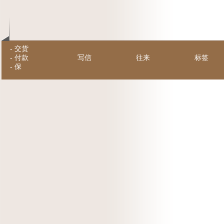
-
交货
-
付款
写信
往来
标签
-
保