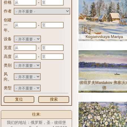
-
价格
作者
创建
-
一
年。
Kugaevskaya Mariya
设备
-
宽度
-
高度
类别
风
向。
彼得罗夫Maslakov 弗塞沃
德
类型
复位
搜索
往来:
我们的地址：俄罗斯，圣 - 彼得堡