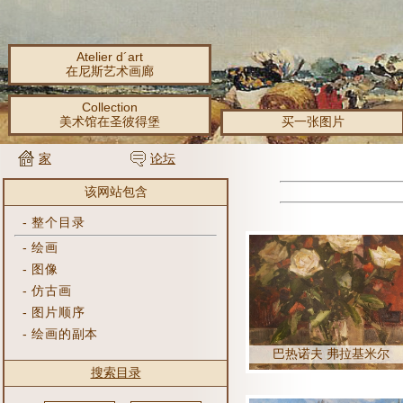
Atelier d´art
在尼斯艺术画廊
Collection
美术馆在圣彼得堡
买一张图片
家
论坛
该网站包含
-
整个目录
-
绘画
-
图像
-
仿古画
-
图片顺序
-
绘画的副本
巴热诺夫 弗拉基米尔
搜索目录