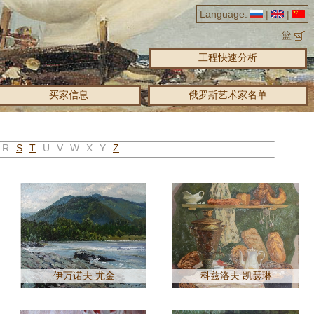
Language:
|
|
篮
工程快速分析
买家信息
俄罗斯艺术家名单
R
S
T
U
V
W
X
Y
Z
伊万诺夫 尤金
科兹洛夫 凯瑟琳