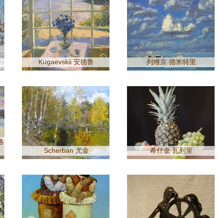
Kugaevskii 安德鲁
列维京 德米特里
洛
Scherban 尤金
希什金 瓦列里