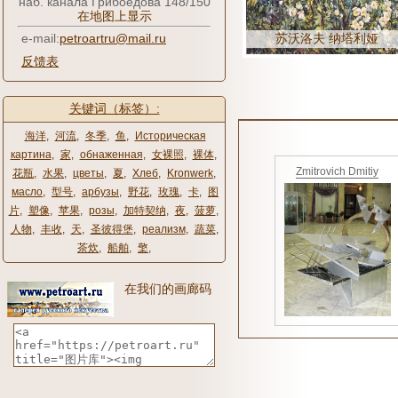
наб. канала Грибоедова 148/150
在地图上显示
e-mail:
petroartru@mail.ru
苏沃洛夫 纳塔利娅
反馈表
关键词（标签）:
海洋
,
河流
,
冬季
,
鱼
,
Историческая
картина
,
家
,
обнаженная
,
女裸照
,
裸体
,
Zmitrovich Dmitiy
花瓶
,
水果
,
цветы
,
夏
,
Хлеб
,
Kronwerk
,
масло
,
型号
,
арбузы
,
野花
,
玫瑰
,
卡
,
图
片
,
塑像
,
苹果
,
розы
,
加特契纳
,
夜
,
菠萝
,
人物
,
丰收
,
天
,
圣彼得堡
,
реализм
,
蔬菜
,
茶炊
,
船舶
,
檠
,
在我们的画廊码