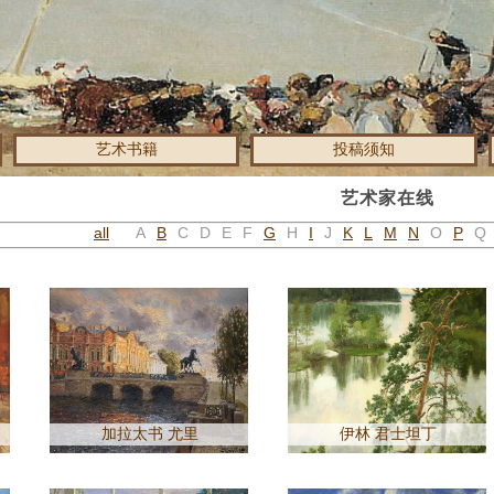
艺术书籍
投稿须知
艺术家在线
all
A
B
C
D
E
F
G
H
I
J
K
L
M
N
O
P
Q
加拉太书 尤里
伊林 君士坦丁