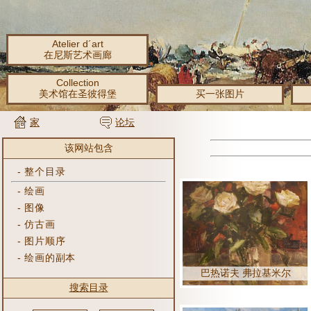
Atelier d´art
在尼斯艺术画廊
Collection
美术馆在圣彼得堡
买一张图片
家
论坛
该网站包含
-
整个目录
-
绘画
-
图像
-
仿古画
-
图片顺序
-
绘画的副本
巴热诺夫 弗拉基米尔
搜索目录