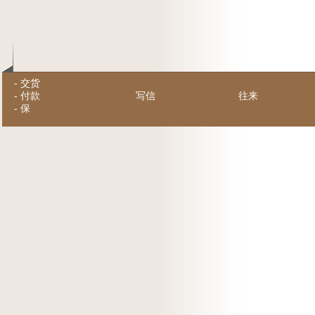
-
交货
-
付款
写信
往来
-
保