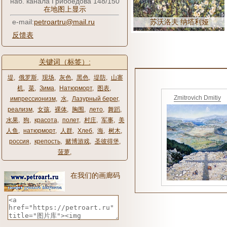
наб. канала Грибоедова 148/150
在地图上显示
e-mail:
petroartru@mail.ru
苏沃洛夫 纳塔利娅
反馈表
关键词（标签）:
堤
,
俄罗斯
,
现场
,
灰色
,
黑色
,
堤防
,
山寨
机
,
菜
,
Зима
,
Натюрморт
,
图表
,
Zmitrovich Dmitiy
импрессионизм
,
水
,
Лазурный берег
,
реализм
,
女孩
,
裸体
,
胸围
,
лето
,
舞蹈
,
水果
,
狗
,
красота
,
полет
,
村庄
,
军事
,
美
人鱼
,
натюрморт
,
人群
,
Хлеб
,
海
,
树木
,
россия
,
крепость
,
赌博游戏
,
圣彼得堡
,
菠萝
,
在我们的画廊码