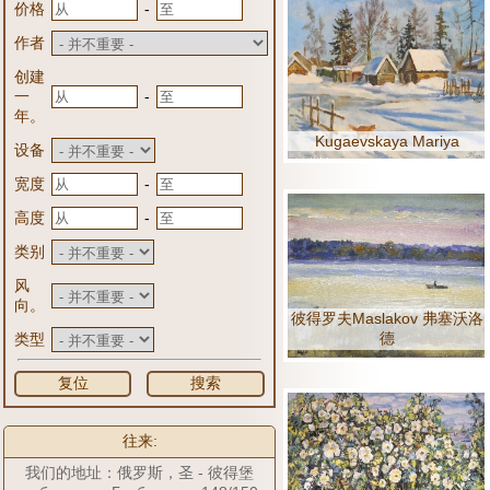
-
价格
作者
创建
-
一
年。
Kugaevskaya Mariya
设备
-
宽度
-
高度
类别
风
向。
彼得罗夫Maslakov 弗塞沃洛
德
类型
复位
搜索
往来:
我们的地址：俄罗斯，圣 - 彼得堡