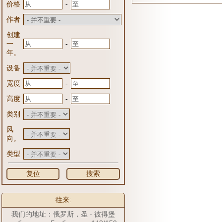
-
价格
作者
创建
-
一
年。
设备
-
宽度
-
高度
类别
风
向。
类型
复位
搜索
往来:
我们的地址：俄罗斯，圣 - 彼得堡