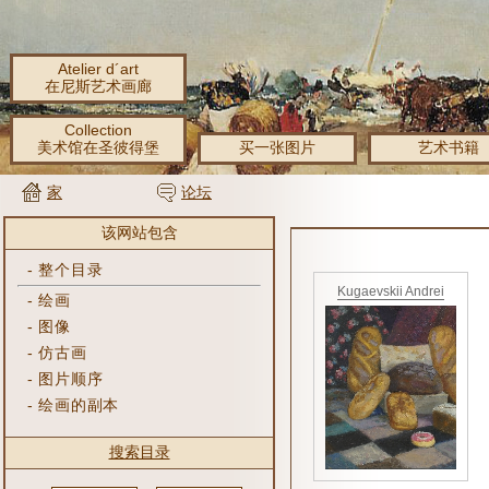
Atelier d´art
在尼斯艺术画廊
Collection
美术馆在圣彼得堡
买一张图片
艺术书籍
家
论坛
该网站包含
-
整个目录
Kugaevskii Andrei
-
绘画
-
图像
-
仿古画
-
图片顺序
-
绘画的副本
搜索目录