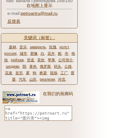
наб. канала Грибоедова 148/150
在地图上显示
e-mail:
petroartru@mail.ru
反馈表
关键词（标签）:
森林
,
音乐
,
акварель
,
玫瑰
,
холст
,
россия
,
城市
,
塑像
,
白
,
花卉
,
船
,
寺
,
电
池
,
пейзаж
,
管道
,
茶炊
,
苹果
,
公司简介
,
шедевр
,
阴
,
黄色
,
俄罗斯
,
码头
,
公路
,
花束
,
首页
,
雾
,
狗
,
桥梁
,
现场
,
工厂
,
罂
粟
,
汽车
,
山区
,
реализм
,
河流
,
在我们的画廊码