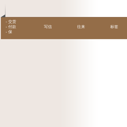
-
交货
-
付款
写信
往来
标签
-
保