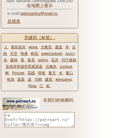
наб. канала Грибоедова 148/150
在地图上显示
e-mail:
petroartru@mail.ru
反馈表
关键词（标签）:
人
,
黄色花卉
,
море
,
大教堂
,
通道
,
寺
,
吉
他
,
天空
,
海滩
,
鲜花
,
композиция
,
холст
,
冰
,
森林
,
菜
,
家具
,
арбуз
,
花卉
,
列宁格勒
圣彼得堡城市景观渠道
,
石楠木
,
солнце
,
树
,
Россия
,
花园
,
弹簧
,
夏天
,
水
,
窗口
,
电池
,
蔬菜
,
桌
,
乌鸦
,
建筑
,
женщина
,
Река
,
江
,
机
,
在我们的画廊码