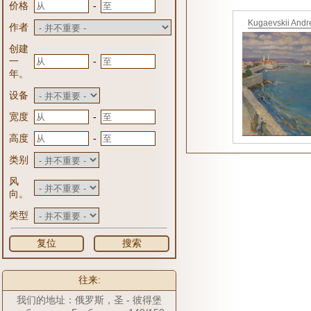
-
价格
Kugaevskii Andr
作者
创建
-
一
年。
设备
-
宽度
-
高度
类别
风
向。
类型
复位
搜索
往来:
我们的地址：俄罗斯，圣 - 彼得堡