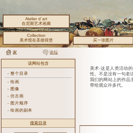
Atelier d´art
在尼斯艺术画廊
Collection
美术馆在圣彼得堡
买一张图片
家
论坛
该网站包含
美术-这是人类活动的
-
整个目录
性。
不是没有一句老话
我们的网站上的作品
-
绘画
带给观众许多代。
-
图像
-
仿古画
-
图片顺序
-
绘画的副本
搜索目录