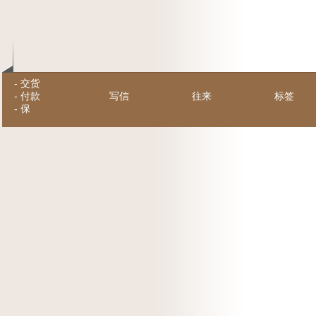
-
交货
-
付款
写信
往来
标签
-
保