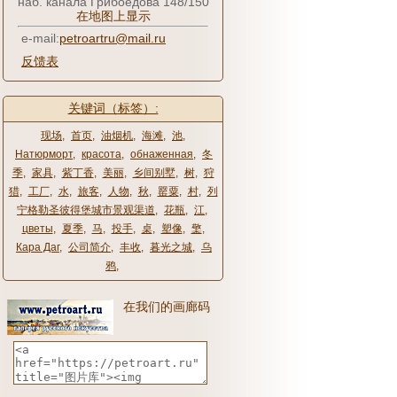
наб. канала Грибоедова 148/150
在地图上显示
e-mail:
petroartru@mail.ru
反馈表
关键词（标签）:
现场
,
首页
,
油烟机
,
海滩
,
池
,
Натюрморт
,
красота
,
обнаженная
,
冬
季
,
家具
,
紫丁香
,
美丽
,
乡间别墅
,
树
,
狩
猎
,
工厂
,
水
,
旅客
,
人物
,
秋
,
罂粟
,
村
,
列
宁格勒圣彼得堡城市景观渠道
,
花瓶
,
江
,
цветы
,
夏季
,
马
,
投手
,
桌
,
塑像
,
檠
,
Кара Даг
,
公司简介
,
丰收
,
暮光之城
,
乌
鸦
,
在我们的画廊码