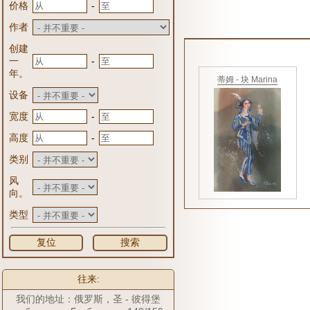
-
价格
作者
创建
-
一
年。
蒂姆 - 块 Marina
设备
-
宽度
-
高度
类别
风
向。
类型
复位
搜索
往来:
我们的地址：俄罗斯，圣 - 彼得堡