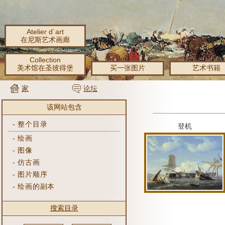
Atelier d´art
在尼斯艺术画廊
Collection
美术馆在圣彼得堡
买一张图片
艺术书籍
家
论坛
该网站包含
-
整个目录
登机
-
绘画
-
图像
-
仿古画
-
图片顺序
-
绘画的副本
搜索目录