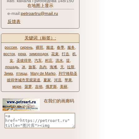
наб. канала Грибоедова 148/150
在地图上显示
e-mail:
petroartru@mail.ru
反馈表
关键词（标签）:
россия
,
сирень
,
裸照
,
频道
,
春季
,
服务
,
восток
,
река
,
зимородок
,
花束
,
打击
,
机
,
女
,
圣彼得堡
,
汽车
,
村庄
,
洪水
,
堤
,
лошадь
,
冰
,
旅客
,
岛内
,
海滩
,
天
,
拉斯
,
Зима
,
птицы
,
Mary de Marko
,
列宁格勒圣
彼得堡城市景观渠道
,
夏家
,
河流
,
苹果
,
море
,
菠萝
,
吉他
,
俄罗斯
,
美丽
,
在我们的画廊码