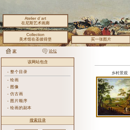
Atelier d´art
在尼斯艺术画廊
Collection
美术馆在圣彼得堡
买一张图片
家
论坛
该网站包含
-
整个目录
乡村景观
-
绘画
-
图像
-
仿古画
-
图片顺序
-
绘画的副本
搜索目录