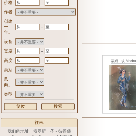
-
价格
作者
创建
-
一
年。
设备
-
宽度
-
高度
蒂姆 - 块 Marin
类别
风
向。
类型
复位
搜索
往来:
我们的地址：俄罗斯，圣 - 彼得堡