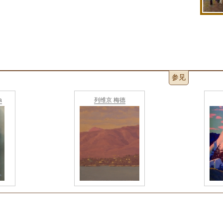
参见
a
列维京 梅德