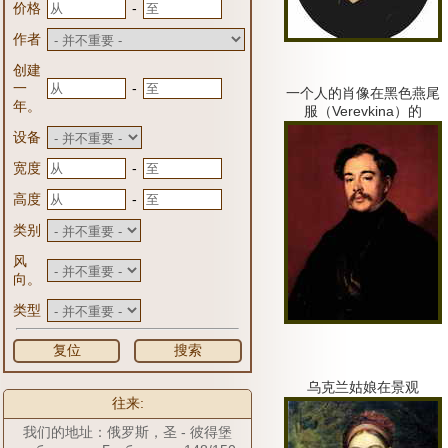
-
价格
作者
创建
-
一
一个人的肖像在黑色燕尾
年。
服（Verevkina）的
设备
-
宽度
-
高度
类别
风
向。
类型
复位
搜索
乌克兰姑娘在景观
往来:
我们的地址：俄罗斯，圣 - 彼得堡