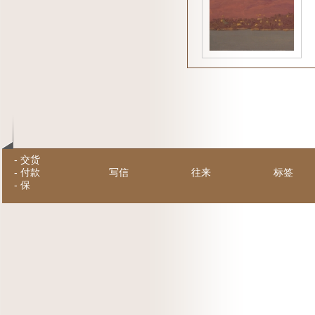
-
交货
-
付款
写信
往来
标签
-
保