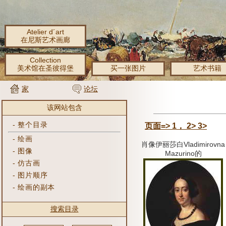
Atelier d´art
在尼斯艺术画廊
Collection
美术馆在圣彼得堡
买一张图片
艺术书籍
家
论坛
该网站包含
-
整个目录
页面=> 1，
2>
3>
-
绘画
肖像伊丽莎白Vladimirovna
-
图像
Mazurino的
-
仿古画
-
图片顺序
-
绘画的副本
搜索目录