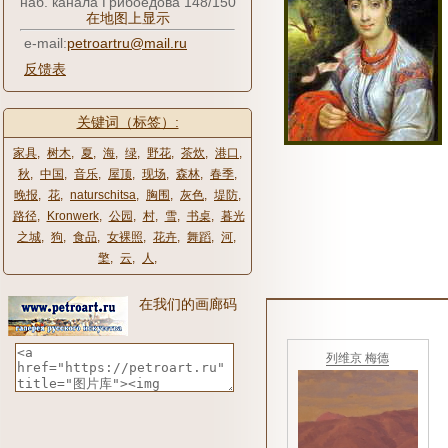
наб. канала Грибоедова 148/150
在地图上显示
e-mail:
petroartru@mail.ru
反馈表
关键词（标签）:
家具
,
树木
,
夏
,
海
,
绿
,
野花
,
茶炊
,
港口
,
秋
,
中国
,
音乐
,
屋顶
,
现场
,
森林
,
春季
,
晚报
,
花
,
naturschitsa
,
胸围
,
灰色
,
堤防
,
路径
,
Kronwerk
,
公园
,
村
,
雪
,
书桌
,
暮光
之城
,
狗
,
食品
,
女裸照
,
花卉
,
舞蹈
,
河
,
檠
,
云
,
人
,
在我们的画廊码
列维京 梅德