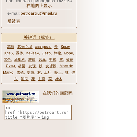
наб. канала Грибоедова 148/150
在地图上显示
e-mail:
petroartru@mail.ru
反馈表
关键词（标签）:
花瓶
,
暮光之城
,
акварель
,
云
,
Крым
,
Хлеб
,
裸体
,
пейзаж
,
Лето
,
静物
,
море
,
黑色
,
油烟机
,
塑像
,
风暴
,
男孩
,
雪
,
菠萝
,
Яхты
,
桥梁
,
发现
,
秋
,
女裸照
,
Mary de
Marko
,
雪橇
,
堤防
,
村
,
工厂
,
晚上
,
城
,
码
头
,
渔民
,
花
,
主页
,
菜
,
桦木
,
在我们的画廊码