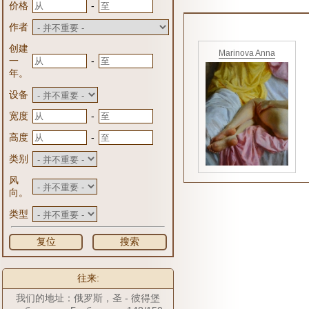
-
价格
作者
创建
Marinova Anna
-
一
年。
设备
-
宽度
-
高度
类别
风
向。
类型
复位
搜索
往来:
我们的地址：俄罗斯，圣 - 彼得堡