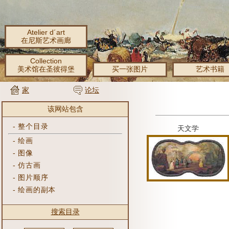
Atelier d´art
在尼斯艺术画廊
Collection
美术馆在圣彼得堡
买一张图片
艺术书籍
家
论坛
该网站包含
-
整个目录
天文学
-
绘画
-
图像
-
仿古画
-
图片顺序
-
绘画的副本
搜索目录