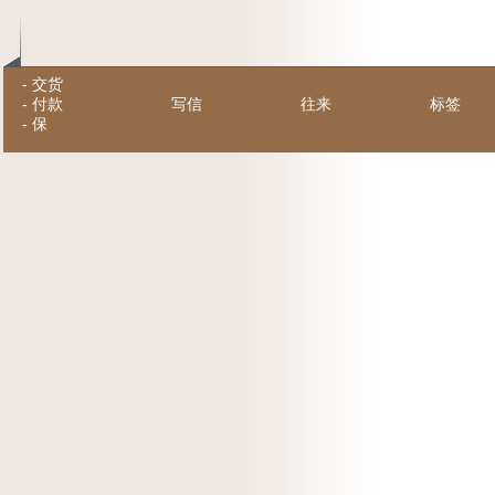
-
交货
-
付款
写信
往来
标签
-
保