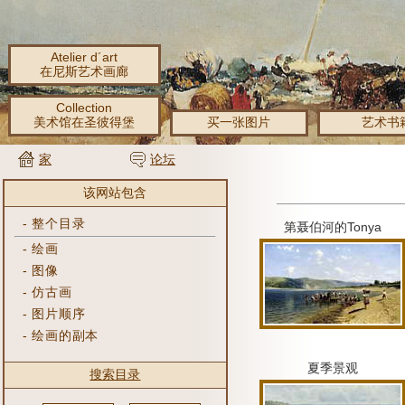
Atelier d´art
在尼斯艺术画廊
Collection
美术馆在圣彼得堡
买一张图片
艺术书
家
论坛
该网站包含
-
整个目录
第聂伯河的Tonya
-
绘画
-
图像
-
仿古画
-
图片顺序
-
绘画的副本
夏季景观
搜索目录