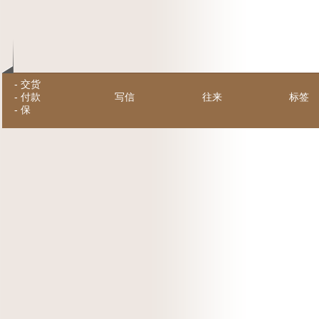
-
交货
-
付款
写信
往来
标签
-
保