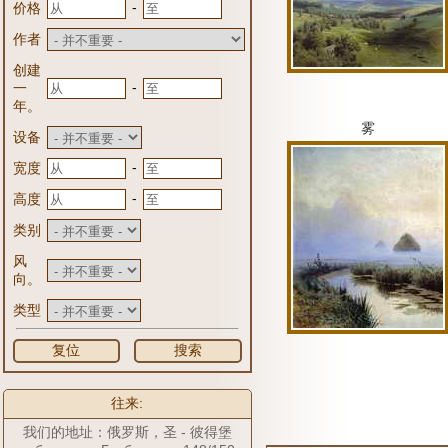
-
价格
作者
创建
-
一
年。
雾
设备
-
宽度
-
高度
类别
风
向。
类型
复位
搜索
往来:
我们的地址：俄罗斯，圣 - 彼得堡