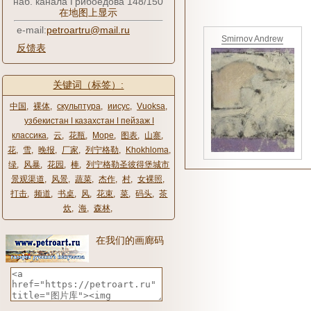
наб. канала Грибоедова 148/150
在地图上显示
e-mail:
petroartru@mail.ru
Smirnov Andrew
反馈表
关键词（标签）:
中国
,
裸体
,
скульптура
,
иисус
,
Vuoksa
,
узбекистан ǀ казахстан ǀ пейзаж ǀ
классика
,
云
,
花瓶
,
Море
,
图表
,
山寨
,
花
,
雪
,
晚报
,
厂家
,
列宁格勒
,
Khokhloma
,
绿
,
风暴
,
花园
,
棒
,
列宁格勒圣彼得堡城市
景观渠道
,
风景
,
蔬菜
,
杰作
,
村
,
女裸照
,
打击
,
频道
,
书桌
,
风
,
花束
,
菜
,
码头
,
茶
炊
,
海
,
森林
,
在我们的画廊码