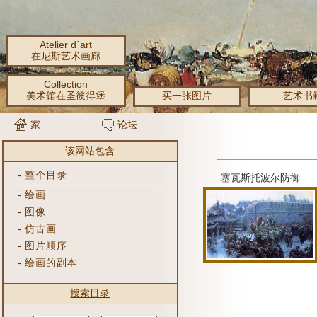
Atelier d´art
在尼斯艺术画廊
Collection
美术馆在圣彼得堡
买一张图片
艺术书
家
论坛
该网站包含
-
整个目录
塞瓦斯托波尔防御
-
绘画
-
图像
-
仿古画
-
图片顺序
-
绘画的副本
搜索目录