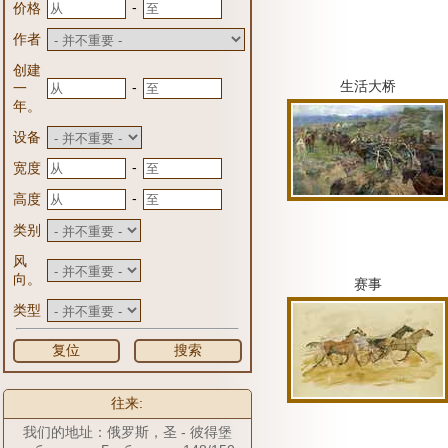
-
价格
作者
创建
生活大桥
-
一
年。
设备
-
宽度
-
高度
类别
风
向。
赛事
类型
复位
搜索
往来:
我们的地址：俄罗斯，圣 - 彼得堡