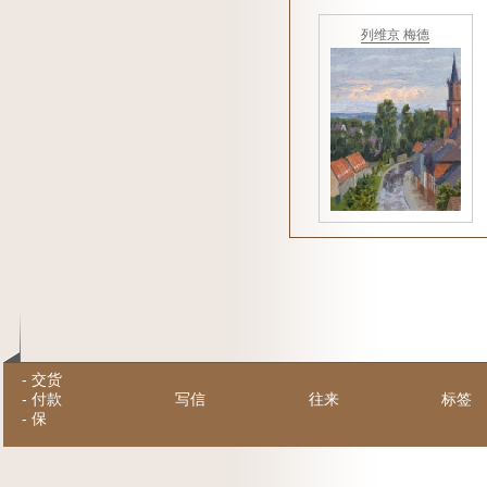
列维京 梅德
-
交货
-
付款
写信
往来
标签
-
保