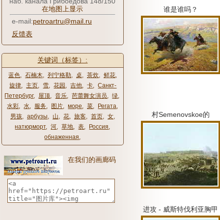
наб. канала Грибоедова 148/150
在地图上显示
谁是谁吗？
e-mail:
petroartru@mail.ru
反馈表
关键词（标签）:
蓝色
,
石楠木
,
列宁格勒
,
桌
,
茶炊
,
鲜花
,
旋律
,
主页
,
雪
,
花园
,
吉他
,
卡
,
Санкт-
Петербург
,
屋顶
,
音乐
,
芭蕾舞女演员
,
绿
,
水彩
,
水
,
服务
,
图片
,
море
,
菜
,
Регата
,
村Semenovskoe的
男孩
,
арбузы
,
山
,
花
,
旅客
,
首页
,
女
,
натюрморт
,
河
,
草地
,
表
,
Россия
,
обнаженная
,
在我们的画廊码
进攻 - 威斯特伐利亚胸甲