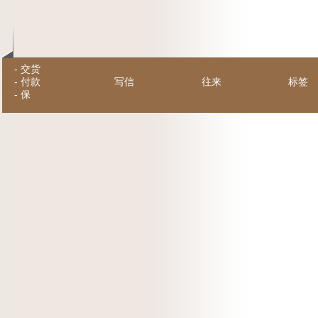
-
交货
-
付款
写信
往来
标签
-
保