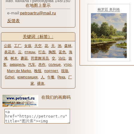
наб. канала Грибоедова 148/150
在地图上显示
鲍罗廷 奥列格
e-mail:
petroartru@mail.ru
反馈表
关键词（标签）:
公园
,
工厂
,
女孩
,
天空
,
花
,
天
,
池
,
森林
,
表花卉
,
云
,
птицы
,
打击
,
胸围
,
蓝色
,
海
滩
,
树木
,
蘑菇
,
芭蕾舞演员
,
交
,
泊位
,
旅
客
,
акварель
,
汽车
,
杰作
,
солнце
,
утро
,
Mary de Marko
,
晚报
,
портрет
,
现场
,
Gzhel
,
композиция
,
人
,
午餐
,
Река
,
厂
家
,
裸体
,
在我们的画廊码