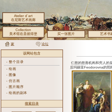
Atelier d´art
在尼斯艺术画廊
Collection
美术馆在圣彼得堡
买一张图片
艺术书
家
论坛
该网站包含
-
整个目录
仁慈的慈善机构和穷人的
后玛丽亚Feodorovna的照
-
绘画
-
图像
-
仿古画
-
图片顺序
-
绘画的副本
搜索目录