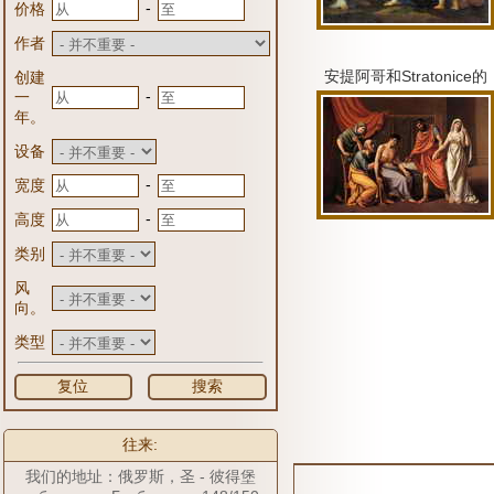
-
价格
作者
安提阿哥和Stratonice的
创建
-
一
年。
设备
-
宽度
-
高度
类别
风
向。
类型
复位
搜索
往来:
我们的地址：俄罗斯，圣 - 彼得堡