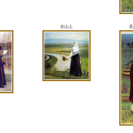
在山上
圣