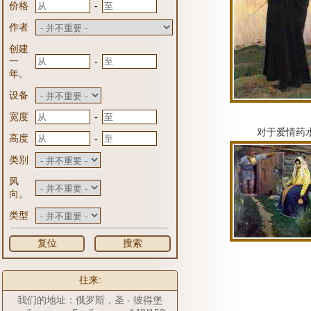
-
价格
作者
创建
-
一
年。
设备
-
宽度
对于爱情药
-
高度
类别
风
向。
类型
复位
搜索
往来:
我们的地址：俄罗斯，圣 - 彼得堡