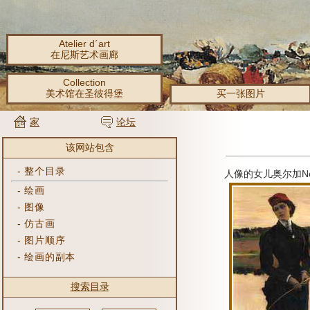
Atelier d´art
在尼斯艺术画廊
Collection
美术馆在圣彼得堡
买一张图片
家
论坛
该网站包含
-
整个目录
人像的女儿奥尔加Nes
-
绘画
-
图像
-
仿古画
-
图片顺序
-
绘画的副本
搜索目录