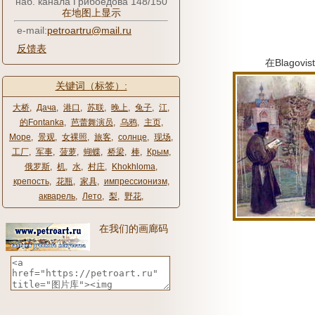
наб. канала Грибоедова 148/150
在地图上显示
e-mail:
petroartru@mail.ru
反馈表
在Blagovist
关键词（标签）:
大桥
,
Дача
,
港口
,
苏联
,
晚上
,
兔子
,
江
,
的Fontanka
,
芭蕾舞演员
,
乌鸦
,
主页
,
Море
,
景观
,
女裸照
,
旅客
,
солнце
,
现场
,
工厂
,
军事
,
菠萝
,
蝴蝶
,
桥梁
,
棒
,
Крым
,
俄罗斯
,
机
,
水
,
村庄
,
Khokhloma
,
крепость
,
花瓶
,
家具
,
импрессионизм
,
акварель
,
Лето
,
梨
,
野花
,
在我们的画廊码