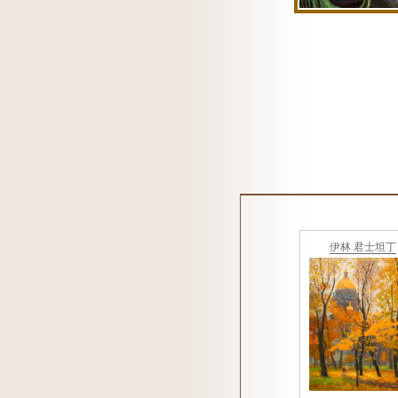
伊林 君士坦丁