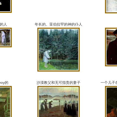
的人
年长的。
亚伯拉罕的神的仆人
voy的
沙漠教父和无可指责的妻子
一个儿子