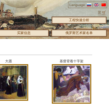
Language:
|
|
篮
工程快速分析
买家信息
俄罗斯艺术家名单
大愿
基督背着十字架