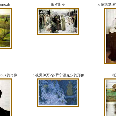
nezh
俄罗斯圣
人像凯瑟琳?彼
rova的肖像
：视觉伊万?苏萨宁迈克尔的形象
托