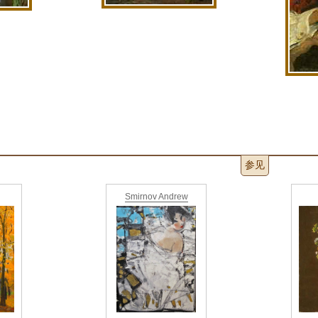
参见
Smirnov Andrew