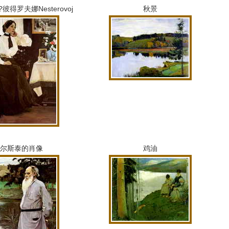
得罗夫娜Nesterovoj
秋景
尔斯泰的肖像
鸡油