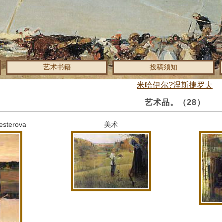
艺术书籍
投稿须知
米哈伊尔?涅斯捷罗夫
艺术品。
（28）
terova
美术