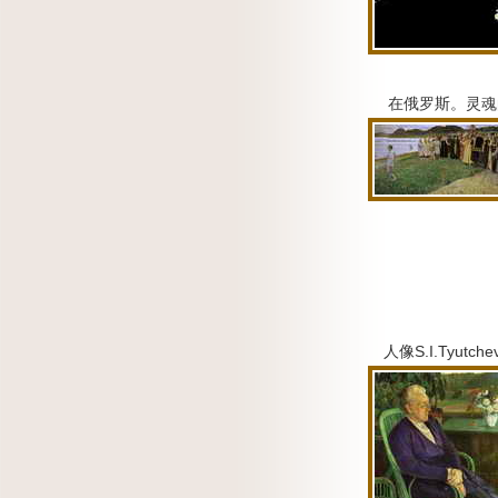
在俄罗斯。
灵魂
人像S.I.Tyutche