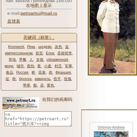
наб. канала Грибоедова 148/150
在地图上显示
e-mail:
petroartru@mail.ru
反馈表
关键词（标签）:
Kronwerk
,
Река
,
шедевр
,
灰色
,
蓝
,
импрессионизм
,
首页
,
Блок
,
圣彼得堡
,
草地
,
早餐
,
人
,
女孩
,
обнаженная
,
море
,
城市
,
面包
,
夜
,
小麦
,
村庄
,
军事
,
食品
,
Россия
,
桥
,
花束
,
表
,
Франция
,
堤
,
秋
,
бронза
,
акварель
,
投手
,
玫瑰
,
苹果
,
船
,
花
,
黄色
,
在我们的画廊码
Smirnov Andrew