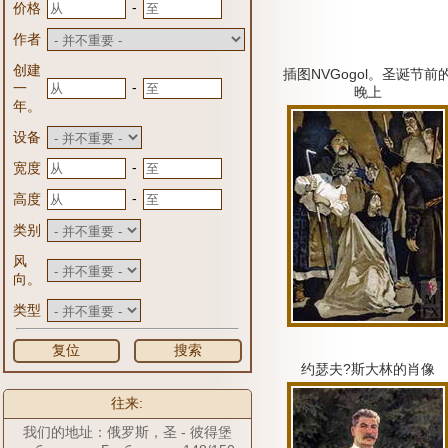
-
价格
作者
创建
插图NVGogol。
圣诞节前
-
一
晚上
年。
设备
-
宽度
-
高度
类别
风
向。
类型
复位
搜索
约瑟夫?斯大林的肖像
往来:
我们的地址：俄罗斯，圣 - 彼得堡