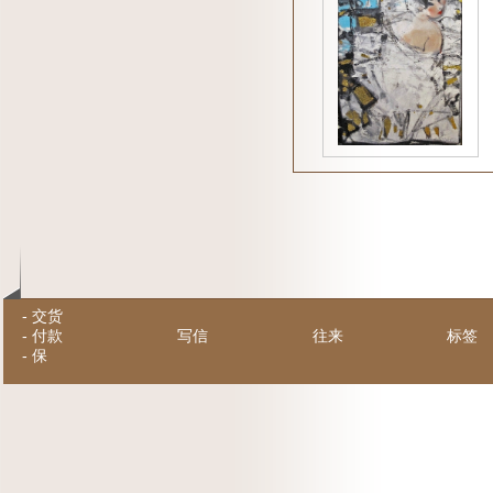
-
交货
-
付款
写信
往来
标签
-
保