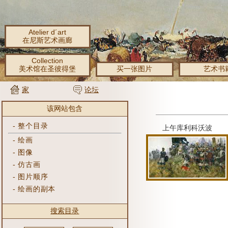
Atelier d´art
在尼斯艺术画廊
Collection
美术馆在圣彼得堡
买一张图片
艺术书
家
论坛
该网站包含
-
整个目录
上午库利科沃波
-
绘画
-
图像
-
仿古画
-
图片顺序
-
绘画的副本
搜索目录