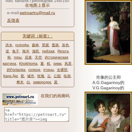
наб. канала Грибоедова 148/150
在地图上显示
e-mail:
petroartru@mail.ru
反馈表
关键词（标签）:
洪水
,
голгофа
,
森林
,
景观
,
图表
,
灰色
,
堤
,
兔子
,
海洋
,
渔民
,
пейзаж
,
Регата
,
秋
,
горы
,
花束
,
天空
,
Историческая
картина
,
Khokhloma
,
夏
,
机
,
зима
,
风景
,
的Fontanka
,
солнце
,
птицы
,
女裸照
,
Кара Даг
,
梨
,
城市
,
玫瑰
,
云
,
公园
,
绘画
,
肖像的公主和
桦木
,
白
,
зимородок
,
菜
,
A.G.Gagarinoy的
V.G.Gagarinoy的
在我们的画廊码