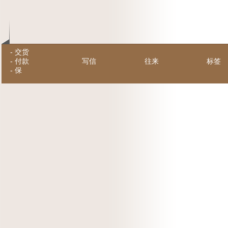
-
交货
-
付款
写信
往来
标签
-
保