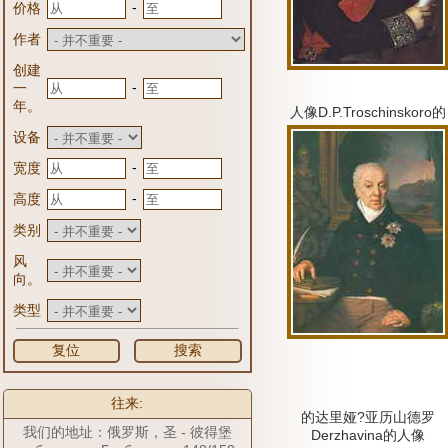
-
价格
作者
创建
-
一
年。
人像D.P.Troschinskoro的
设备
-
宽度
-
高度
类别
风
向。
类型
复位
搜索
往来:
的达里娅?亚历山德罗
我们的地址：俄罗斯，圣 - 彼得堡
Derzhavina的人像