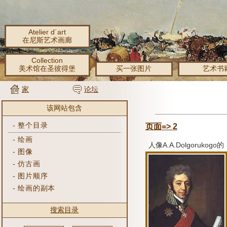
Atelier d´art
在尼斯艺术画廊
Collection
美术馆在圣彼得堡
买一张图片
艺术书
家
论坛
该网站包含
-
整个目录
页面=> 2
-
绘画
人像A.A.Dolgorukogo的
-
图像
-
仿古画
-
图片顺序
-
绘画的副本
搜索目录