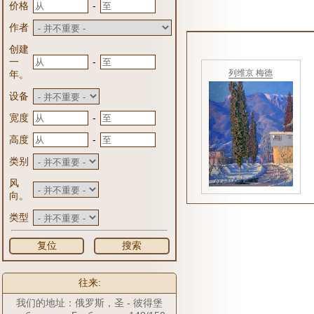
-
价格
作者
创建
-
一
列维京 梅德
年。
设备
-
宽度
-
高度
类别
风
向。
类型
复位
搜索
往来:
我们的地址：俄罗斯，圣 - 彼得堡