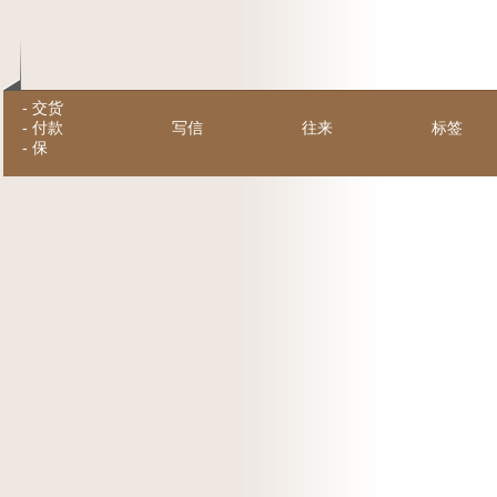
-
交货
-
付款
写信
往来
标签
-
保