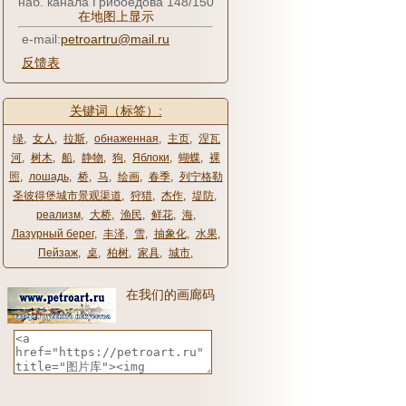
наб. канала Грибоедова 148/150
在地图上显示
e-mail:
petroartru@mail.ru
反馈表
关键词（标签）:
绿
,
女人
,
拉斯
,
обнаженная
,
主页
,
涅瓦
河
,
树木
,
船
,
静物
,
狗
,
Яблоки
,
蝴蝶
,
裸
照
,
лошадь
,
桥
,
马
,
绘画
,
春季
,
列宁格勒
圣彼得堡城市景观渠道
,
狩猎
,
杰作
,
堤防
,
реализм
,
大桥
,
渔民
,
鲜花
,
海
,
Лазурный берег
,
丰泽
,
雪
,
抽象化
,
水果
,
Пейзаж
,
桌
,
柏树
,
家具
,
城市
,
在我们的画廊码