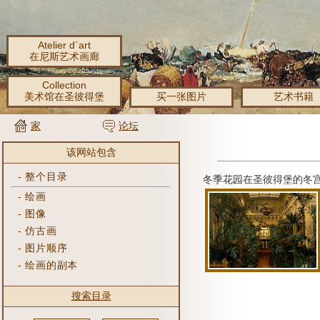
Atelier d´art
在尼斯艺术画廊
Collection
美术馆在圣彼得堡
买一张图片
艺术书籍
家
论坛
该网站包含
-
整个目录
冬季花园在圣彼得堡的冬
-
绘画
-
图像
-
仿古画
-
图片顺序
-
绘画的副本
搜索目录