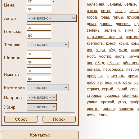
-
балерина
,
бананы
,
белые
,
Цена
весна
,
ветер
,
вечер
,
вино
город
,
горы
,
грибы
,
грузов
Автор
дома
,
дорога
,
древние
,
ед
-
зелень
,
зелёный
,
зима
,
Год созд.
картинная галерея
,
карти
крепость
,
крест
,
крым
,
кры
Техника
луг
,
люди
,
лёд
,
маки
,
мал
-
мост
,
мостик
,
мосты
,
мужч
Ширина
ню
,
обед
,
облака
,
обнажен
пейзаж
,
персонажи
,
петроп
-
Высота
праздник
,
пристань
,
прича
рабочие
,
реализм
,
река
,
ро
Категория
сервиз
,
серый
,
синий
,
сире
стройка
,
сумерки
,
сфинксы
Направл.
улица
,
урожай
,
утро
,
фабр
Жанр
цветёт
,
цигане
,
чайники
,
яхты
,
ёлки
,
Сброс
Поиск
Контакты: