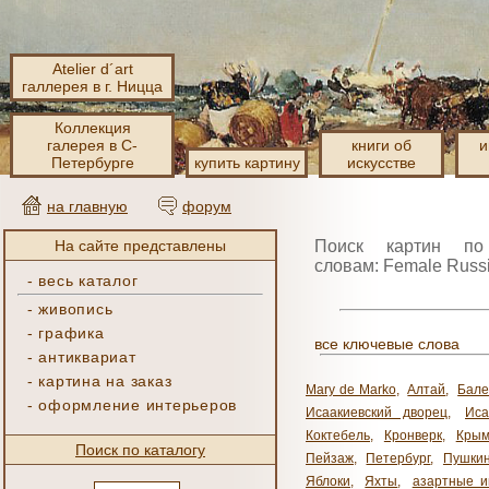
Atelier d´art
галлерея в г. Ницца
Коллекция
галерея в С-
книги об
и
Петербурге
купить картину
искусстве
на главную
форум
На сайте представлены
Поиск картин по
словам: Female Russ
-
весь каталог
-
живопись
-
графика
все ключевые слова
-
антиквариат
-
картина на заказ
Mary de Marko
,
Алтай
,
Бале
-
оформление интерьеров
Исаакиевский дворец
,
Иса
Коктебель
,
Кронверк
,
Кры
Поиск по каталогу
Пейзаж
,
Петербург
,
Пушки
Яблоки
,
Яхты
,
азартные и