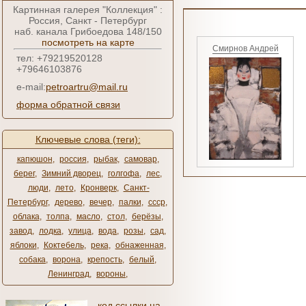
Картинная галерея "Коллекция" :
Россия, Санкт - Петербург
наб. канала Грибоедова 148/150
посмотреть на карте
Смирнов Андрей
тел: +79219520128
+79646103876
e-mail:
petroartru@mail.ru
форма обратной связи
Ключевые слова (теги):
капюшон
,
россия
,
рыбак
,
самовар
,
берег
,
Зимний дворец
,
голгофа
,
лес
,
люди
,
лето
,
Кронверк
,
Санкт-
Петербург
,
дерево
,
вечер
,
палки
,
ссср
,
облака
,
толпа
,
масло
,
стол
,
берёзы
,
завод
,
лодка
,
улица
,
вода
,
розы
,
сад
,
яблоки
,
Коктебель
,
река
,
обнаженная
,
собака
,
ворона
,
крепость
,
белый
,
Ленинград
,
вороны
,
код ссылки на