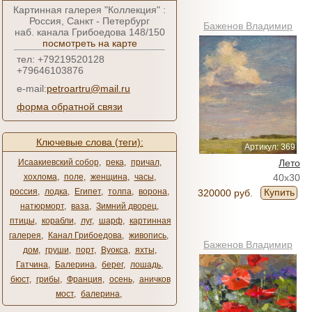
Картинная галерея "Коллекция" :
Россия, Санкт - Петербург
Баженов Владимир
наб. канала Грибоедова 148/150
посмотреть на карте
тел: +79219520128
+79646103876
e-mail:
petroartru@mail.ru
форма обратной связи
Ключевые слова (теги):
Артикул: 369
Исаакиевский собор
,
река
,
причал
,
Лето
хохлома
,
поле
,
женщина
,
часы
,
40x30
россия
,
лодка
,
Египет
,
толпа
,
ворона
,
Купить
320000 руб.
натюрморт
,
ваза
,
Зимний дворец
,
птицы
,
корабли
,
луг
,
шарф
,
картинная
галерея
,
Канал Грибоедова
,
живопись
,
Баженов Владимир
дом
,
груши
,
порт
,
Вуокса
,
яхты
,
Гатчина
,
Балерина
,
берег
,
лошадь
,
бюст
,
грибы
,
Франция
,
осень
,
аничков
мост
,
балерина
,