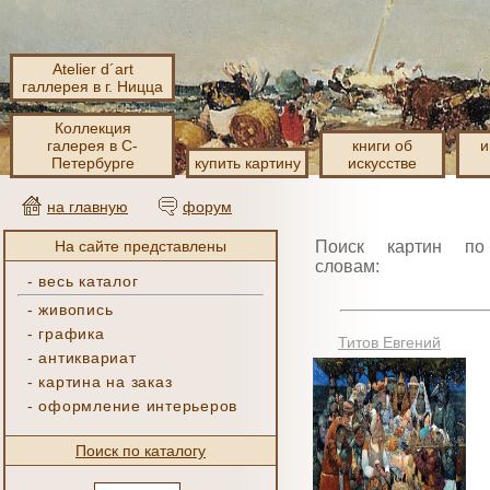
Atelier d´art
галлерея в г. Ницца
Коллекция
галерея в С-
книги об
и
Петербурге
купить картину
искусстве
на главную
форум
На сайте представлены
Поиск картин по
словам:
-
весь каталог
-
живопись
-
графика
Титов Евгений
-
антиквариат
-
картина на заказ
-
оформление интерьеров
Поиск по каталогу