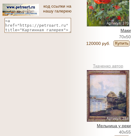
код ссылки на
нашу галерею
Артикул: 370
Маки
70x50
Купить
120000 руб.
Ткаченко автор
Артикул: 284
Мельница у реки
40x55