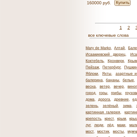
Купить
160000 руб.
1
2
все ключевые слова
Mary de Marko
,
Алтай
,
Бале
Исаакиевский дворец
,
Иса
Коктебель
,
Кронверк
,
Кры
Пейзаж
,
Петербург
,
Пушки
Яблоки
,
Яхты
,
азартные и
балерина
,
бананы
,
белые
,
весна
,
ветер
,
вечер
,
вино
город
,
горы
,
грибы
,
грузов
дома
,
дорога
,
древние
,
ед
зелень
,
зелёный
,
зима
,
картинная галерея
,
карти
крепость
,
крест
,
крым
,
кры
луг
,
люди
,
лёд
,
маки
,
мал
мост
,
мостик
,
мосты
,
мужч