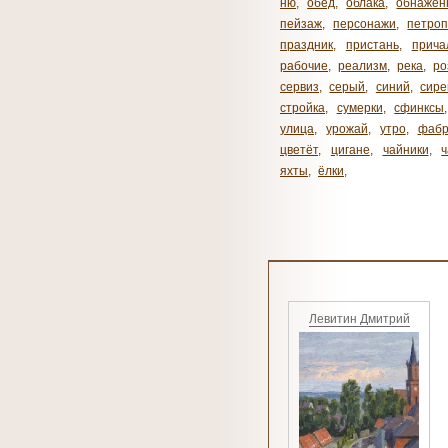
ню
,
обед
,
облака
,
обнажен
пейзаж
,
персонажи
,
петроп
праздник
,
пристань
,
прича
рабочие
,
реализм
,
река
,
ро
сервиз
,
серый
,
синий
,
сире
стройка
,
сумерки
,
сфинксы
улица
,
урожай
,
утро
,
фабр
цветёт
,
цигане
,
чайники
,
яхты
,
ёлки
,
Левитин Дмитрий