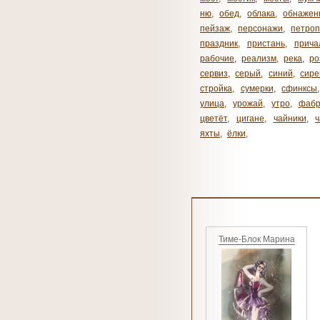
ню
,
обед
,
облака
,
обнажен
пейзаж
,
персонажи
,
петроп
праздник
,
пристань
,
прича
рабочие
,
реализм
,
река
,
ро
сервиз
,
серый
,
синий
,
сире
стройка
,
сумерки
,
сфинксы
улица
,
урожай
,
утро
,
фабр
цветёт
,
цигане
,
чайники
,
яхты
,
ёлки
,
Тиме-Блок Марина