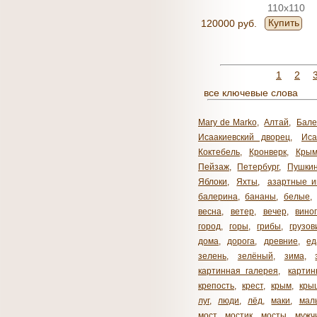
110x110
Купить
120000 руб.
1
2
все ключевые слова
Mary de Marko
,
Алтай
,
Бале
Исаакиевский дворец
,
Иса
Коктебель
,
Кронверк
,
Кры
Пейзаж
,
Петербург
,
Пушки
Яблоки
,
Яхты
,
азартные и
балерина
,
бананы
,
белые
,
весна
,
ветер
,
вечер
,
вино
город
,
горы
,
грибы
,
грузов
дома
,
дорога
,
древние
,
ед
зелень
,
зелёный
,
зима
,
картинная галерея
,
карти
крепость
,
крест
,
крым
,
кры
луг
,
люди
,
лёд
,
маки
,
мал
мост
,
мостик
,
мосты
,
мужч