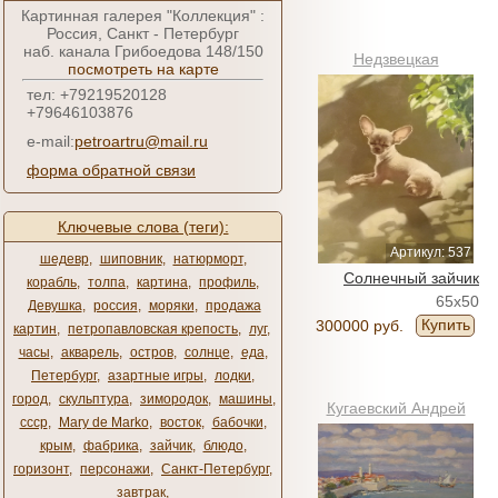
Картинная галерея "Коллекция" :
Россия, Санкт - Петербург
наб. канала Грибоедова 148/150
Недзвецкая
посмотреть на карте
Александра
тел: +79219520128
+79646103876
e-mail:
petroartru@mail.ru
форма обратной связи
Ключевые слова (теги):
Артикул: 537
шедевр
,
шиповник
,
натюрморт
,
Солнечный зайчик
корабль
,
толпа
,
картина
,
профиль
,
65x50
Девушка
,
россия
,
моряки
,
продажа
Купить
300000 руб.
картин
,
петропавловская крепость
,
луг
,
часы
,
акварель
,
остров
,
солнце
,
еда
,
Петербург
,
азартные игры
,
лодки
,
город
,
скульптура
,
зимородок
,
машины
,
Кугаевский Андрей
ссср
,
Mary de Marko
,
восток
,
бабочки
,
крым
,
фабрика
,
зайчик
,
блюдо
,
горизонт
,
персонажи
,
Санкт-Петербург
,
завтрак
,