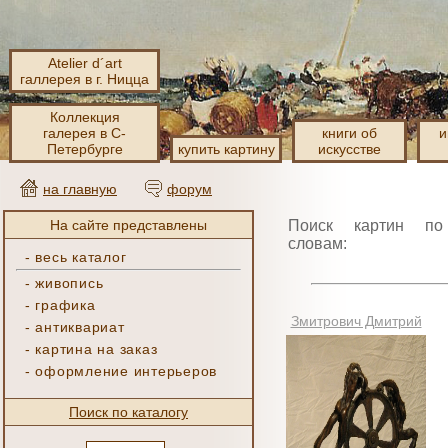
Atelier d´art
галлерея в г. Ницца
Коллекция
галерея в С-
книги об
и
Петербурге
купить картину
искусстве
на главную
форум
На сайте представлены
Поиск картин по
словам:
-
весь каталог
-
живопись
-
графика
Змитрович Дмитрий
-
антиквариат
-
картина на заказ
-
оформление интерьеров
Поиск по каталогу