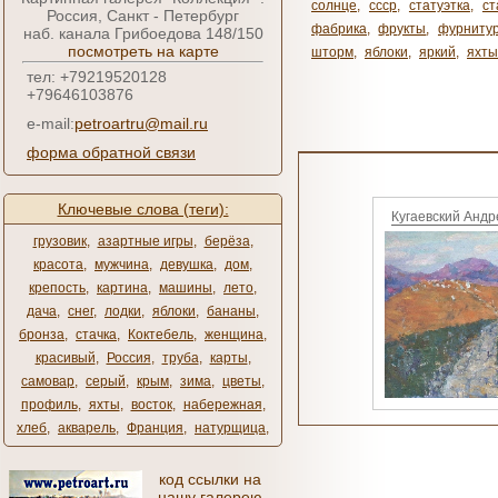
солнце
,
ссср
,
статуэтка
,
ст
Россия, Санкт - Петербург
фабрика
,
фрукты
,
фурниту
наб. канала Грибоедова 148/150
посмотреть на карте
шторм
,
яблоки
,
яркий
,
яхты
тел: +79219520128
+79646103876
e-mail:
petroartru@mail.ru
форма обратной связи
Ключевые слова (теги):
Кугаевский Андр
грузовик
,
азартные игры
,
берёза
,
красота
,
мужчина
,
девушка
,
дом
,
крепость
,
картина
,
машины
,
лето
,
дача
,
снег
,
лодки
,
яблоки
,
бананы
,
бронза
,
стачка
,
Коктебель
,
женщина
,
красивый
,
Россия
,
труба
,
карты
,
самовар
,
серый
,
крым
,
зима
,
цветы
,
профиль
,
яхты
,
восток
,
набережная
,
хлеб
,
акварель
,
Франция
,
натурщица
,
код ссылки на
нашу галерею