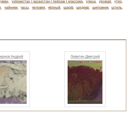
туман
,
узбекистан ǀ казахстан ǀ пейзаж ǀ классика
,
улица
,
урожай
,
утро
,
е
,
чайники
,
часы
,
человек
,
чёрный
,
шарф
,
шедевр
,
шиповник
,
штиль
,
ирнов Андрей
Левитин Дмитрий