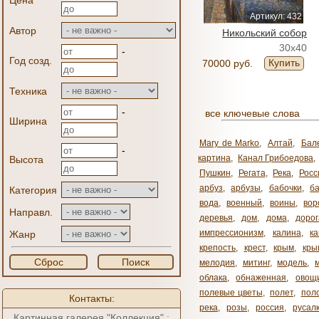
Цена
Артикул: 432
Автор
Никольский собор
30x40
-
Год созд.
Купить
70000 руб.
Техника
-
все ключевые слова
Ширина
Mary de Marko
,
Алтай
,
Бал
-
картина
,
Канал Грибоедова
,
Высота
Пушкин
,
Регата
,
Река
,
Росс
арбуз
,
арбузы
,
бабочки
,
б
Категория
вода
,
военный
,
воины
,
вор
Направл.
деревья
,
дом
,
дома
,
дорог
импрессионизм
,
калина
,
к
Жанр
крепость
,
крест
,
крым
,
кры
Сброс
Поиск
мелодия
,
митинг
,
модель
,
облака
,
обнаженная
,
овощ
полевые цветы
,
полет
,
пол
Контакты:
река
,
розы
,
россия
,
русал
Картинная галерея "Коллекция" :