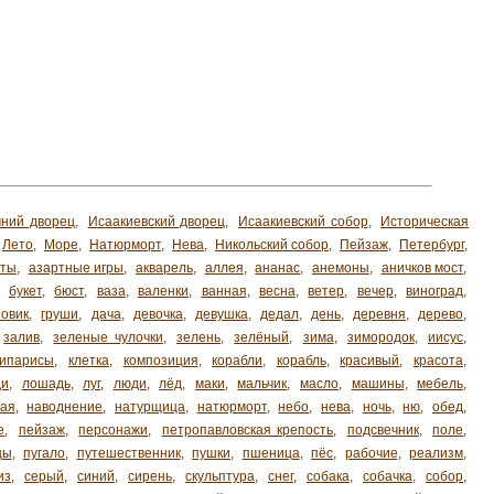
ний дворец
,
Исаакиевский дворец
,
Исаакиевский собор
,
Историческая
Лето
,
Море
,
Натюрморт
,
Нева
,
Никольский собор
,
Пейзаж
,
Петербург
,
хты
,
азартные игры
,
акварель
,
аллея
,
ананас
,
анемоны
,
аничков мост
,
,
букет
,
бюст
,
ваза
,
валенки
,
ванная
,
весна
,
ветер
,
вечер
,
виноград
,
зовик
,
груши
,
дача
,
девочка
,
девушка
,
дедал
,
день
,
деревня
,
дерево
,
залив
,
зеленые чулочки
,
зелень
,
зелёный
,
зима
,
зимородок
,
иисус
,
кипарисы
,
клетка
,
композиция
,
корабли
,
корабль
,
красивый
,
красота
,
ди
,
лошадь
,
луг
,
люди
,
лёд
,
маки
,
мальчик
,
масло
,
машины
,
мебель
,
ая
,
наводнение
,
натурщица
,
натюрморт
,
небо
,
нева
,
ночь
,
ню
,
обед
,
е
,
пейзаж
,
персонажи
,
петропавловская крепость
,
подсвечник
,
поле
,
цы
,
пугало
,
путешественник
,
пушки
,
пшеница
,
пёс
,
рабочие
,
реализм
,
из
,
серый
,
синий
,
сирень
,
скульптура
,
снег
,
собака
,
собачка
,
собор
,