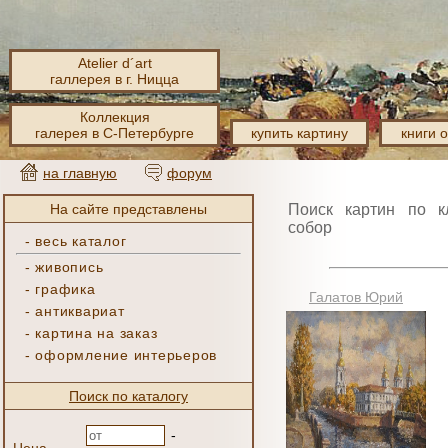
Atelier d´art
галлерея в г. Ницца
Коллекция
галерея в С-Петербурге
купить картину
книги 
на главную
форум
На сайте представлены
Поиск картин по к
собор
-
весь каталог
-
живопись
-
графика
Галатов Юрий
-
антиквариат
-
картина на заказ
-
оформление интерьеров
Поиск по каталогу
-