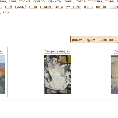
ачка
,
стол
,
стройка
,
сумерки
,
сфинксы
,
танец
,
толпа
,
тропинка
,
труба
,
ра
,
хлеб
,
хмурый
,
холст
,
хохлома
,
храм
,
художники
,
цветы
,
цветёт
,
циган
,
ёлки
,
рекомендуем посмотреть
ей
Смирнов Андрей
См