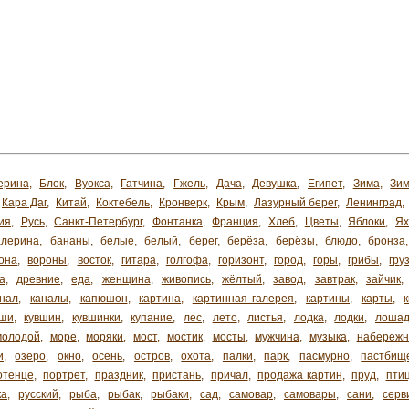
ерина
,
Блок
,
Вуокса
,
Гатчина
,
Гжель
,
Дача
,
Девушка
,
Египет
,
Зима
,
Зим
Кара Даг
,
Китай
,
Коктебель
,
Кронверк
,
Крым
,
Лазурный берег
,
Ленинград
,
ия
,
Русь
,
Санкт-Петербург
,
Фонтанка
,
Франция
,
Хлеб
,
Цветы
,
Яблоки
,
Я
алерина
,
бананы
,
белые
,
белый
,
берег
,
берёза
,
берёзы
,
блюдо
,
бронза
она
,
вороны
,
восток
,
гитара
,
голгофа
,
горизонт
,
город
,
горы
,
грибы
,
гру
а
,
древние
,
еда
,
женщина
,
живопись
,
жёлтый
,
завод
,
завтрак
,
зайчик
,
анал
,
каналы
,
капюшон
,
картина
,
картинная галерея
,
картины
,
карты
,
ши
,
кувшин
,
кувшинки
,
купание
,
лес
,
лето
,
листья
,
лодка
,
лодки
,
лоша
молодой
,
море
,
моряки
,
мост
,
мостик
,
мосты
,
мужчина
,
музыка
,
набережн
и
,
озеро
,
окно
,
осень
,
остров
,
охота
,
палки
,
парк
,
пасмурно
,
пастбищ
отенце
,
портрет
,
праздник
,
пристань
,
причал
,
продажа картин
,
пруд
,
пти
ка
,
русский
,
рыба
,
рыбак
,
рыбаки
,
сад
,
самовар
,
самовары
,
сани
,
серв