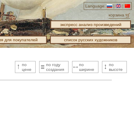
Language:
|
|
корзина
экспресс анализ произведений
я для покупателей
список русских художников
по
по году
по
по
цене
создания
ширине
высоте