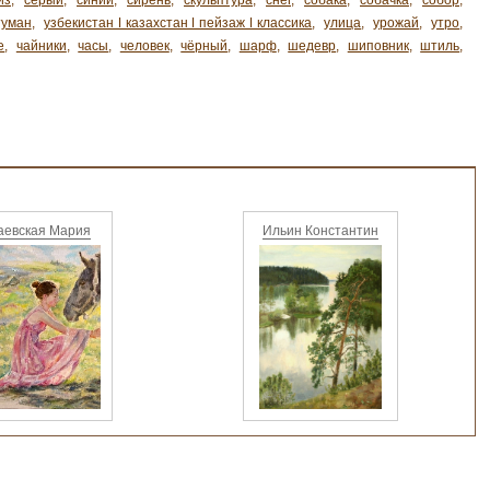
из
,
серый
,
синий
,
сирень
,
скульптура
,
снег
,
собака
,
собачка
,
собор
,
туман
,
узбекистан ǀ казахстан ǀ пейзаж ǀ классика
,
улица
,
урожай
,
утро
,
е
,
чайники
,
часы
,
человек
,
чёрный
,
шарф
,
шедевр
,
шиповник
,
штиль
,
аевская Мария
Ильин Константин