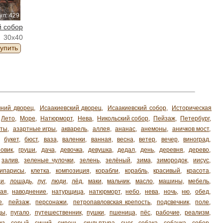
ул: 429
й собор
30x40
упить
ний дворец
,
Исаакиевский дворец
,
Исаакиевский собор
,
Историческая
Лето
,
Море
,
Натюрморт
,
Нева
,
Никольский собор
,
Пейзаж
,
Петербург
,
хты
,
азартные игры
,
акварель
,
аллея
,
ананас
,
анемоны
,
аничков мост
,
,
букет
,
бюст
,
ваза
,
валенки
,
ванная
,
весна
,
ветер
,
вечер
,
виноград
,
зовик
,
груши
,
дача
,
девочка
,
девушка
,
дедал
,
день
,
деревня
,
дерево
,
залив
,
зеленые чулочки
,
зелень
,
зелёный
,
зима
,
зимородок
,
иисус
,
кипарисы
,
клетка
,
композиция
,
корабли
,
корабль
,
красивый
,
красота
,
ди
,
лошадь
,
луг
,
люди
,
лёд
,
маки
,
мальчик
,
масло
,
машины
,
мебель
,
ая
,
наводнение
,
натурщица
,
натюрморт
,
небо
,
нева
,
ночь
,
ню
,
обед
,
е
,
пейзаж
,
персонажи
,
петропавловская крепость
,
подсвечник
,
поле
,
цы
,
пугало
,
путешественник
,
пушки
,
пшеница
,
пёс
,
рабочие
,
реализм
,