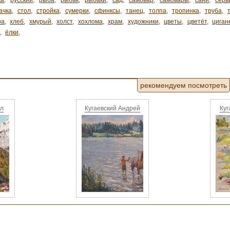
ка
,
русский
,
рыба
,
рыбак
,
рыбаки
,
сад
,
самовар
,
самовары
,
сани
,
серв
ачка
,
стол
,
стройка
,
сумерки
,
сфинксы
,
танец
,
толпа
,
тропинка
,
труба
,
ра
,
хлеб
,
хмурый
,
холст
,
хохлома
,
храм
,
художники
,
цветы
,
цветёт
,
циган
,
ёлки
,
рекомендуем посмотреть
ал
Кугаевский Андрей
Куг