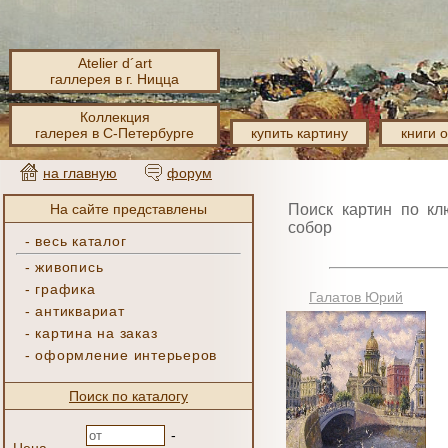
Atelier d´art
галлерея в г. Ницца
Коллекция
галерея в С-Петербурге
купить картину
книги 
на главную
форум
На сайте представлены
Поиск картин по кл
собор
-
весь каталог
-
живопись
-
графика
Галатов Юрий
-
антиквариат
-
картина на заказ
-
оформление интерьеров
Поиск по каталогу
-