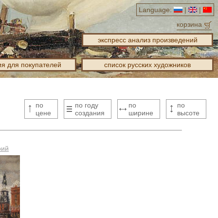
Language:
|
|
корзина
экспресс анализ произведений
я для покупателей
список русских художников
по
по году
по
по
цене
создания
ширине
высоте
рий