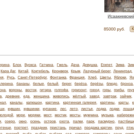
Артик
Исаакиевски
К
85000 руб.
ерина
,
Блок
,
Вуокса
,
Гатчина
,
Гжель
,
Дача
,
Девушка
,
Египет
,
Зима
,
Зим
Кара Даг
,
Китай
,
Коктебель
,
Кронверк
,
Крым
,
Лазурный берег
,
Ленинград
,
ия
,
Русь
,
Санкт-Петербург
,
Фонтанка
,
Франция
,
Хлеб
,
Цветы
,
Яблоки
,
Я
алерина
,
бананы
,
белые
,
белый
,
берег
,
берёза
,
берёзы
,
блюдо
,
бронза
она
,
вороны
,
восток
,
гитара
,
голгофа
,
горизонт
,
город
,
горы
,
грибы
,
гру
а
,
древние
,
еда
,
женщина
,
живопись
,
жёлтый
,
завод
,
завтрак
,
зайчик
,
анал
,
каналы
,
капюшон
,
картина
,
картинная галерея
,
картины
,
карты
,
ши
,
кувшин
,
кувшинки
,
купание
,
лес
,
лето
,
листья
,
лодка
,
лодки
,
лоша
молодой
,
море
,
моряки
,
мост
,
мостик
,
мосты
,
мужчина
,
музыка
,
набережн
и
,
озеро
,
окно
,
осень
,
остров
,
охота
,
палки
,
парк
,
пасмурно
,
пастбищ
отенце
,
портрет
,
праздник
,
пристань
,
причал
,
продажа картин
,
пруд
,
пти