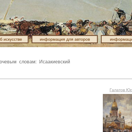
об искусстве
информация для авторов
информаци
ючевым словам: Исаакиевский
Галатов Ю