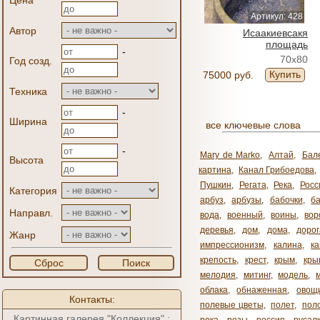
Цена
Артикул: 428
Автор
Исаакиевсакя
площадь
-
70x80
Год созд.
Купить
75000 руб.
Техника
-
Ширина
все ключевые слова
-
Mary de Marko
,
Алтай
,
Бал
Высота
картина
,
Канал Грибоедова
,
Пушкин
,
Регата
,
Река
,
Росс
Категория
арбуз
,
арбузы
,
бабочки
,
б
Направл.
вода
,
военный
,
воины
,
вор
деревья
,
дом
,
дома
,
дорог
Жанр
импрессионизм
,
калина
,
к
крепость
,
крест
,
крым
,
кры
Сброс
Поиск
мелодия
,
митинг
,
модель
,
облака
,
обнаженная
,
овощ
Контакты:
полевые цветы
,
полет
,
пол
Картинная галерея "Коллекция" :