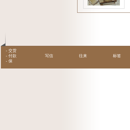
-
交货
-
付款
写信
往来
标签
-
保