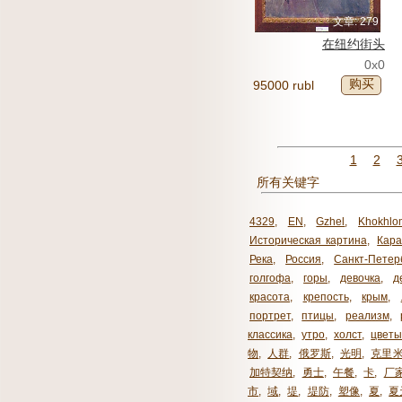
文章: 279
在纽约街头
0x0
购买
95000 rubl
1
2
所有关键字
4329
,
EN
,
Gzhel
,
Khokhlo
Историческая картина
,
Кара
Река
,
Россия
,
Санкт-Петер
голгофа
,
горы
,
девочка
,
д
красота
,
крепость
,
крым
,
портрет
,
птицы
,
реализм
,
классика
,
утро
,
холст
,
цвет
物
,
人群
,
俄罗斯
,
光明
,
克里
加特契纳
,
勇士
,
午餐
,
卡
,
厂
市
,
域
,
堤
,
堤防
,
塑像
,
夏
,
夏