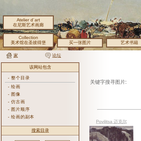
Atelier d´art
在尼斯艺术画廊
Collection
美术馆在圣彼得堡
买一张图片
艺术书籍
家
论坛
该网站包含
-
整个目录
关键字搜寻图片:
-
绘画
-
图像
-
仿古画
-
图片顺序
-
绘画的副本
Povilitsa 迈克尔
搜索目录