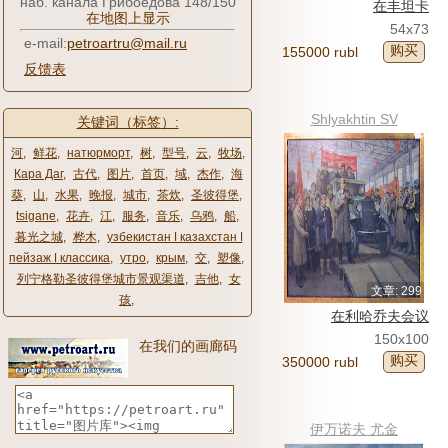
наб. канала Грибоедова 148/150
在丰坦卡
在地图上显示
54x73
e-mail:
petroartru@mail.ru
购买
155000 rubl
反馈表
Shlyakhtin SV
关键词（标签）:
河
,
鲜花
,
натюрморт
,
树
,
型号
,
云
,
牧场
,
Кара Даг
,
古代
,
图片
,
首页
,
域
,
杰作
,
海
葵
,
山
,
水果
,
晚报
,
城市
,
茶炊
,
圣彼得堡
,
tsigane
,
花卉
,
江
,
服务
,
音乐
,
乌鸦
,
船
,
暮光之城
,
桦木
,
узбекистан ǀ казахстан ǀ
пейзаж ǀ классика
,
утро
,
крым
,
交
,
塑像
,
列宁格勒圣彼得堡城市景观渠道
,
吉他
,
女
文章: 299
孩
,
在利哈乔夫会议
150x100
在我们的画廊码
购买
350000 rubl
伊万诺夫 尤金