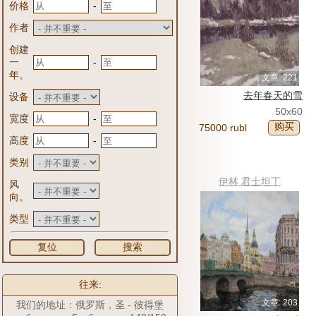
-
价格
作者
创建
-
一
年。
文章: 221
去年春天的雪
设备
50x60
-
宽度
购买
75000 rubl
-
高度
类别
伊林 君士坦丁
风
向。
类型
复位
搜索
往来:
文章: 203
我们的地址：俄罗斯，圣 - 彼得堡