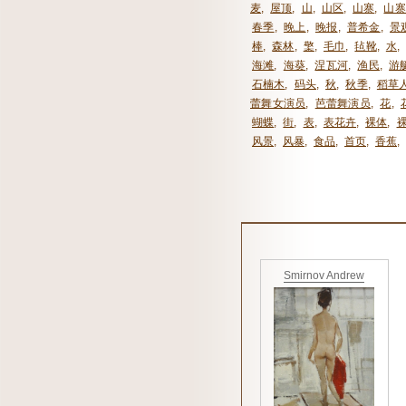
麦
,
屋顶
,
山
,
山区
,
山寨
,
山寨
春季
,
晚上
,
晚报
,
普希金
,
景
棒
,
森林
,
檠
,
毛巾
,
毡靴
,
水
,
海滩
,
海葵
,
涅瓦河
,
渔民
,
游
石楠木
,
码头
,
秋
,
秋季
,
稻草
蕾舞女演员
,
芭蕾舞演员
,
花
,
蝴蝶
,
街
,
表
,
表花卉
,
裸体
,
风景
,
风暴
,
食品
,
首页
,
香蕉
,
Smirnov Andrew