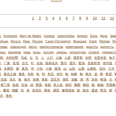
1
2
3
4
5
6
7
8
9
10
11
12
a
,
Kronwerk
,
Mary de Marko
,
Vuoksa
,
naturschitsa
,
tsigane
,
Блок
,
Дача
,
Зим
ейзаж
,
Регата
,
Река
,
Россия
,
Санкт-Петербург
,
Франция
,
Хлеб
,
Яблоки
,
Я
зима
,
зимородок
,
иисус
,
импрессионизм
,
композиция
,
красота
,
крепость
,
ицы
,
реализм
,
река
,
розы
,
россия
,
сирень
,
скульптура
,
солнце
,
узбекиста
乌鸦
,
乡间别墅
,
书桌
,
云
,
交
,
人
,
人们
,
人物
,
人群
,
俄罗斯
,
光明
,
克里米亚
,
兔子
卡
,
厂家
,
发现
,
古代
,
叶
,
吉他
,
园林花卉
,
围巾
,
图片
,
图表
,
圣彼得堡
,
地平线
,
孩
,
女裸照
,
家
,
家具
,
寺
,
小径
,
小麦
,
屋顶
,
山
,
山区
,
山寨
,
山寨机
,
岛内
,
工作
,
观
,
暮光之城
,
服务
,
木材
,
机
,
村
,
村庄
,
杰作
,
枪
,
柏树
,
树
,
树木
,
桌
,
桥
,
桥梁
,
洗澡
,
洪水
,
海
,
海洋
,
海滩
,
海葵
,
涅瓦河
,
渔民
,
游艇
,
湖
,
湾
,
灰色
,
牧场
,
犬
,
紫丁香
,
绘画
,
绽放
,
绿
,
罂粟
,
美丽
,
美人鱼
,
胡同
,
胸围
,
舞蹈
,
船
,
船舶
,
芭蕾舞
菜
,
蘑菇
,
蝴蝶
,
街
,
表
,
表花卉
,
裸体
,
裸照
,
赌博游戏
,
路
,
路径
,
通道
,
野花
,
阴
,
卉
,
黑色
,