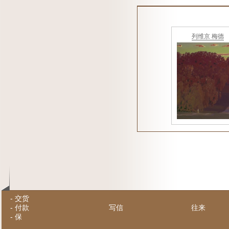
列维京 梅德
-
交货
-
付款
写信
往来
-
保