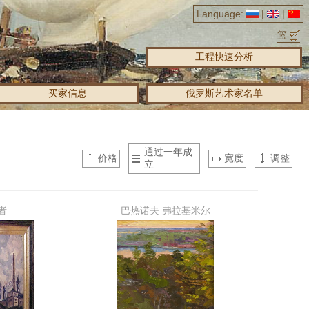
Language:
|
|
篮
工程快速分析
买家信息
俄罗斯艺术家名单
通过一年成
价格
宽度
调整
立
者
巴热诺夫 弗拉基米尔