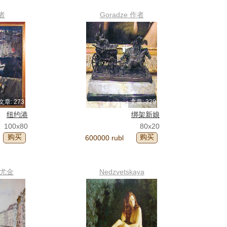
者
Goradze 作者
文章: 273
文章: 329
纽约港
绑架新娘
100x80
80x20
购买
购买
600000 rubl
n 尤金
Nedzvetskaya
Alexandra