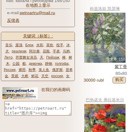
наб. канала Грибоедова 148/150
在地图上显示
科兹洛娃 凯瑟琳
e-mail:
petroartru@mail.ru
反馈表
关键词（标签）:
音乐
,
屋顶
,
Блок
,
水彩
,
茶炊
,
投手
,
冰
,
犬
,
реализм
,
阿尔泰
,
花瓶
,
手表
,
乌鸦
,
Лето
,
芭蕾舞女演员
,
天
,
Пейзаж
,
棒
,
树
文章: 152
木
,
公园
,
船
,
девочка
,
静物
,
голгофа
,
紫丁香
Россия
,
裸照
,
秋季
,
美人鱼
,
俄罗斯
,
普希
80x80
金
,
景观
,
大桥
,
鲜花
,
天空
,
россия
,
女
,
购买
30000 rubl
在我们的画廊码
巴热诺夫 弗拉基米尔