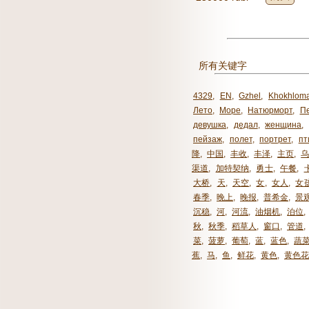
所有关键字
4329
,
EN
,
Gzhel
,
Khokhlom
Лето
,
Море
,
Натюрморт
,
П
девушка
,
дедал
,
женщина
,
пейзаж
,
полет
,
портрет
,
пт
降
,
中国
,
丰收
,
丰泽
,
主页
,
渠道
,
加特契纳
,
勇士
,
午餐
,
大桥
,
天
,
天空
,
女
,
女人
,
女
春季
,
晚上
,
晚报
,
普希金
,
景
沉稳
,
河
,
河流
,
油烟机
,
泊位
,
秋
,
秋季
,
稻草人
,
窗口
,
管道
,
菜
,
菠萝
,
葡萄
,
蓝
,
蓝色
,
蔬
蕉
,
马
,
鱼
,
鲜花
,
黄色
,
黄色花