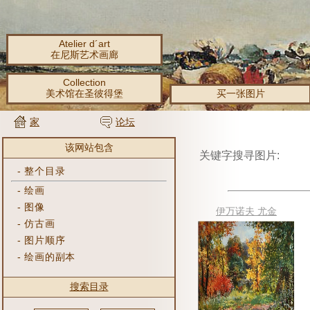
Atelier d´art
在尼斯艺术画廊
Collection
美术馆在圣彼得堡
买一张图片
家
论坛
该网站包含
关键字搜寻图片:
-
整个目录
-
绘画
-
图像
伊万诺夫 尤金
-
仿古画
-
图片顺序
-
绘画的副本
搜索目录