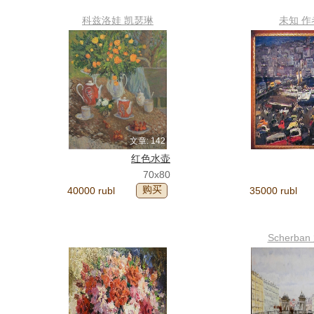
科兹洛娃 凯瑟琳
未知 作
文章: 142
红色水壶
70x80
购买
40000 rubl
35000 rubl
Scherba