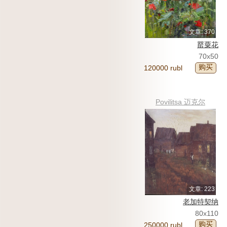
文章: 370
罂粟花
70x50
购买
120000 rubl
Povilitsa 迈克尔
文章: 223
老加特契纳
80x110
购买
250000 rubl