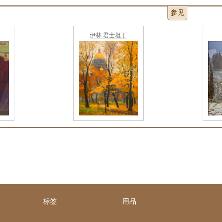
参见
伊林 君士坦丁
标签
用品