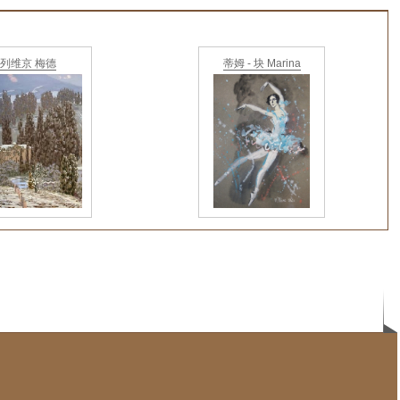
列维京 梅德
蒂姆 - 块 Marina