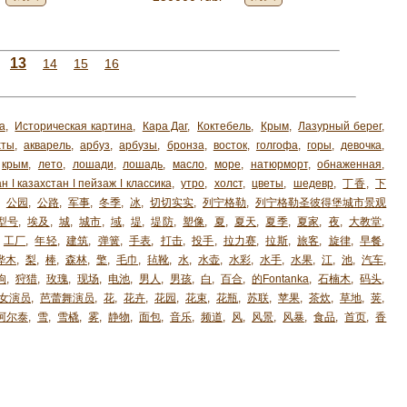
13
14
15
16
а
,
Историческая картина
,
Кара Даг
,
Коктебель
,
Крым
,
Лазурный берег
,
хты
,
акварель
,
арбуз
,
арбузы
,
бронза
,
восток
,
голгофа
,
горы
,
девочка
,
крым
,
лето
,
лошади
,
лошадь
,
масло
,
море
,
натюрморт
,
обнаженная
,
н ǀ казахстан ǀ пейзаж ǀ классика
,
утро
,
холст
,
цветы
,
шедевр
,
丁香
,
下
,
公园
,
公路
,
军事
,
冬季
,
冰
,
切切实实
,
列宁格勒
,
列宁格勒圣彼得堡城市景观
型号
,
埃及
,
城
,
城市
,
域
,
堤
,
堤防
,
塑像
,
夏
,
夏天
,
夏季
,
夏家
,
夜
,
大教堂
,
工厂
,
年轻
,
建筑
,
弹簧
,
手表
,
打击
,
投手
,
拉力赛
,
拉斯
,
旅客
,
旋律
,
早餐
,
桦木
,
梨
,
棒
,
森林
,
檠
,
毛巾
,
毡靴
,
水
,
水壶
,
水彩
,
水手
,
水果
,
江
,
池
,
汽车
,
狗
,
狩猎
,
玫瑰
,
现场
,
电池
,
男人
,
男孩
,
白
,
百合
,
的Fontanka
,
石楠木
,
码头
,
女演员
,
芭蕾舞演员
,
花
,
花卉
,
花园
,
花束
,
花瓶
,
苏联
,
苹果
,
茶炊
,
草地
,
荚
,
阿尔泰
,
雪
,
雪橇
,
雾
,
静物
,
面包
,
音乐
,
频道
,
风
,
风景
,
风暴
,
食品
,
首页
,
香