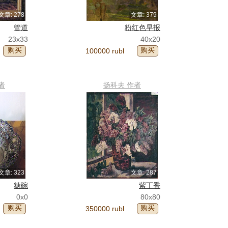
文章: 278
文章: 379
管道
粉红色早报
23x33
40x20
购买
购买
100000 rubl
者
扬科夫 作者
文章: 323
文章: 287
糖碗
紫丁香
0x0
80x80
购买
购买
350000 rubl