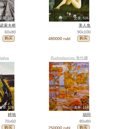
文章: 124
文章: 536
诺索夫桥
美人鱼
60x80
90x100
购买
购买
480000 rubl
talya
Rudoplavova 海伦娜
文章: 526
文章: 158
耕地
胡同
70x60
80x80
购买
购买
250000 rubl