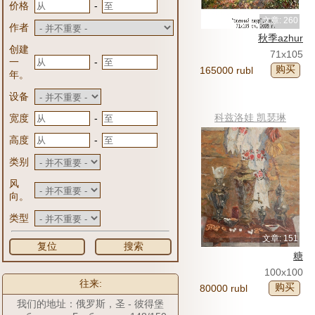
-
价格
文章: 260
作者
秋季azhur
创建
71x105
-
一
购买
165000 rubl
年。
设备
科兹洛娃 凯瑟琳
-
宽度
-
高度
类别
风
向。
类型
文章: 151
复位
搜索
糖
100x100
往来:
购买
80000 rubl
我们的地址：俄罗斯，圣 - 彼得堡