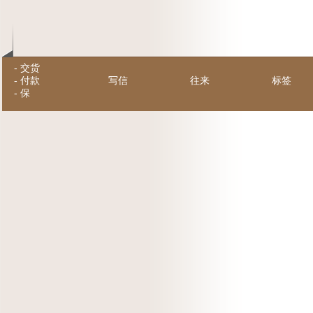
-
交货
-
付款
写信
往来
标签
-
保