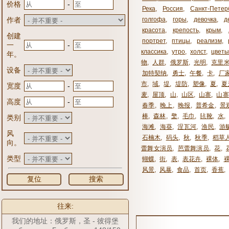
-
价格
Река
,
Россия
,
Санкт-Петер
作者
голгофа
,
горы
,
девочка
,
д
красота
,
крепость
,
крым
,
创建
портрет
,
птицы
,
реализм
,
-
一
классика
,
утро
,
холст
,
цвет
年。
物
,
人群
,
俄罗斯
,
光明
,
克里
设备
加特契纳
,
勇士
,
午餐
,
卡
,
厂
市
,
域
,
堤
,
堤防
,
塑像
,
夏
,
夏
-
宽度
麦
,
屋顶
,
山
,
山区
,
山寨
,
山寨
-
高度
春季
,
晚上
,
晚报
,
普希金
,
景
棒
,
森林
,
檠
,
毛巾
,
毡靴
,
水
,
类别
海滩
,
海葵
,
涅瓦河
,
渔民
,
游
风
石楠木
,
码头
,
秋
,
秋季
,
稻草
向。
蕾舞女演员
,
芭蕾舞演员
,
花
,
类型
蝴蝶
,
街
,
表
,
表花卉
,
裸体
,
风景
,
风暴
,
食品
,
首页
,
香蕉
,
复位
搜索
往来:
我们的地址：俄罗斯，圣 - 彼得堡