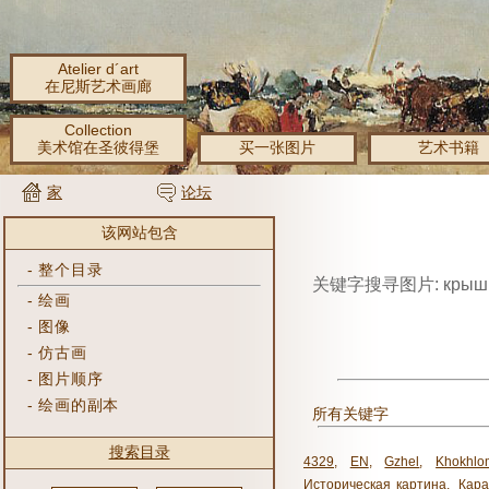
Atelier d´art
在尼斯艺术画廊
Collection
美术馆在圣彼得堡
买一张图片
艺术书籍
家
论坛
该网站包含
-
整个目录
关键字搜寻图片: крыш
-
绘画
-
图像
-
仿古画
-
图片顺序
-
绘画的副本
所有关键字
搜索目录
4329
,
EN
,
Gzhel
,
Khokhlo
Историческая картина
,
Кара