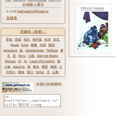
наб. канала Грибоедова 148/150
在地图上显示
Klimova Natalya
e-mail:
petroartru@mail.ru
反馈表
关键词（标签）:
草地
,
景观
,
毛巾
,
地平线
,
丰泽
,
首页
,
Крым
,
Блок
,
雕像
,
木材
,
舞蹈
,
женщина
,
鱼
,
обнаженная
,
Пейзаж
,
夏
天
,
表
,
Лето
,
公路
,
Mary de Marko
,
Яблоки
,
河
,
寺
,
Санкт-Петербург
,
船
,
人物
,
красота
,
海
,
树木
,
裸照
,
晚报
,
公
司简介
,
裸体
,
港口
,
Gzhel
,
犬
,
山寨
,
在我们的画廊码