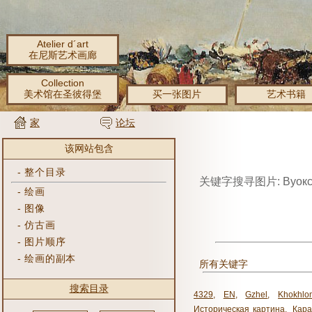
Atelier d´art
在尼斯艺术画廊
Collection
美术馆在圣彼得堡
买一张图片
艺术书籍
家
论坛
该网站包含
-
整个目录
关键字搜寻图片: Вуокс
-
绘画
-
图像
-
仿古画
-
图片顺序
-
绘画的副本
所有关键字
搜索目录
4329
,
EN
,
Gzhel
,
Khokhlo
Историческая картина
,
Кара