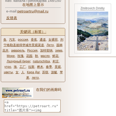
наб. канала Грибоедова 148/150
在地图上显示
Zmitrovich Dmitiy
e-mail:
petroartru@mail.ru
反馈表
关键词（标签）:
鱼
,
汽车
,
россия
,
香蕉
,
通道
,
女裸照
,
列
宁格勒圣彼得堡城市景观渠道
,
Лето
,
园林
花卉
,
акварель
,
Россия
,
加特契纳
,
зима
,
Море
,
玫瑰
,
花园
,
秋
,
масло
,
鲜花
,
Лазурный берег
,
naturschitsa
,
村庄
,
утро
,
海
,
工厂
,
拉斯
,
桦木
,
春季
,
景观
,
цветы
,
女
,
人
,
Кара Даг
,
苏联
,
游艇
,
苹
果
,
лето
,
在我们的画廊码