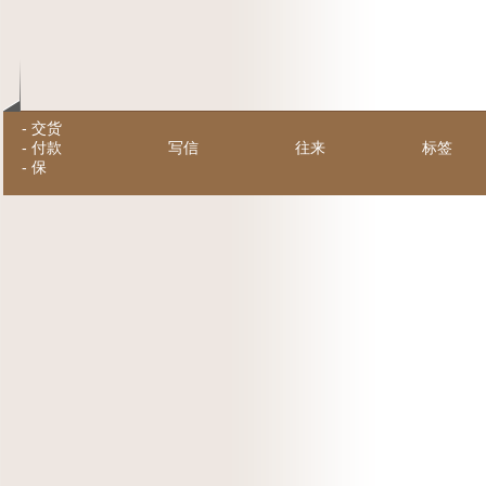
-
交货
-
付款
写信
往来
标签
-
保