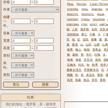
-
价格
Река
,
Россия
,
Санкт-Петер
作者
голгофа
,
горы
,
девочка
,
д
красота
,
крепость
,
крым
,
创建
портрет
,
птицы
,
реализм
,
-
一
классика
,
утро
,
холст
,
цвет
年。
物
,
人群
,
俄罗斯
,
光明
,
克里
设备
加特契纳
,
勇士
,
午餐
,
卡
,
厂
市
,
域
,
堤
,
堤防
,
塑像
,
夏
,
夏
-
宽度
麦
,
屋顶
,
山
,
山区
,
山寨
,
山寨
-
高度
春季
,
晚上
,
晚报
,
普希金
,
景
棒
,
森林
,
檠
,
毛巾
,
毡靴
,
水
,
类别
海滩
,
海葵
,
涅瓦河
,
渔民
,
游
风
石楠木
,
码头
,
秋
,
秋季
,
稻草
向。
蕾舞女演员
,
芭蕾舞演员
,
花
,
类型
蝴蝶
,
街
,
表
,
表花卉
,
裸体
,
风景
,
风暴
,
食品
,
首页
,
香蕉
,
复位
搜索
往来:
我们的地址：俄罗斯，圣 - 彼得堡