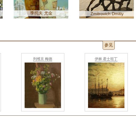
季托夫 尤金
Zmitrovich Dmitiy
参见
列维京 梅德
伊林 君士坦丁