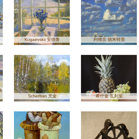
Kugaevskii 安德鲁
列维京 德米特里
洛
Scherban 尤金
希什金 瓦列里