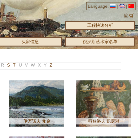
Language:
|
|
篮
工程快速分析
买家信息
俄罗斯艺术家名单
R
S
T
U
V
W
X
Y
Z
伊万诺夫 尤金
科兹洛夫 凯瑟琳