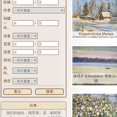
-
价格
作者
创建
-
一
年。
Kugaevskaya Mariya
设备
-
宽度
-
高度
类别
风
向。
彼得罗夫Maslakov 弗塞沃
德
类型
复位
搜索
往来:
我们的地址：俄罗斯，圣 - 彼得堡