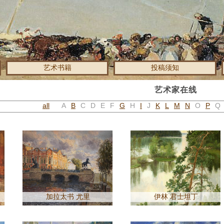
艺术书籍
投稿须知
艺术家在线
all
A
B
C
D
E
F
G
H
I
J
K
L
M
N
O
P
Q
加拉太书 尤里
伊林 君士坦丁