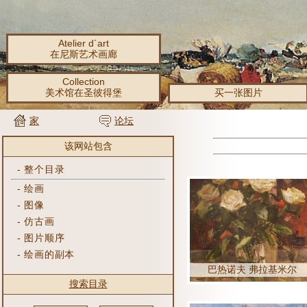
Atelier d´art
在尼斯艺术画廊
Collection
美术馆在圣彼得堡
买一张图片
家
论坛
该网站包含
-
整个目录
-
绘画
-
图像
-
仿古画
-
图片顺序
-
绘画的副本
巴热诺夫 弗拉基米尔
搜索目录