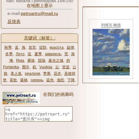
наб. канала Грибоедова 148/150
在地图上显示
e-mail:
petroartru@mail.ru
反馈表
列维京 梅德
关键词（标签）:
秋季
,
蓝
,
海
,
首页
,
堤防
,
красота
,
旋律
,
冬季
,
Лето
,
堤
,
夏季
,
акварель
,
雪
,
海
滩
,
Река
,
裸体
,
现场
,
暮光之城
,
的
Fontanka
,
围巾
,
机
,
Vuoksa
,
云
,
管道
,
公
路
,
美人鱼
,
реализм
,
苹果
,
花卉
,
圣彼得
堡
,
茶炊
,
森林
,
сирень
,
蓝色
,
渔民
,
下降
,
在我们的画廊码