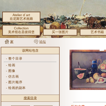
Atelier d´art
在尼斯艺术画廊
Collection
美术馆在圣彼得堡
买一张图片
艺术书籍
家
论坛
该网站包含
-
整个目录
-
绘画
-
图像
-
仿古画
-
图片顺序
-
绘画的副本
搜索目录