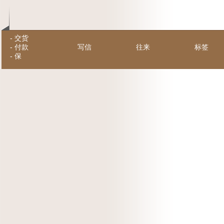
-
交货
-
付款
写信
往来
标签
-
保