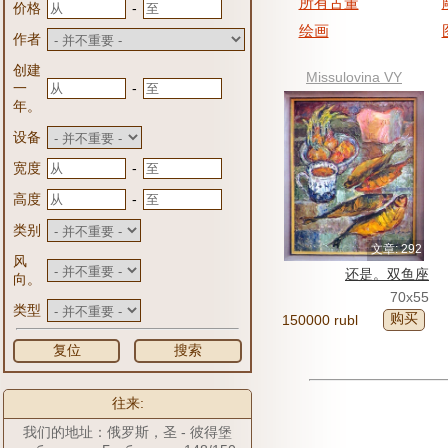
所有古董
-
价格
绘画
作者
创建
Missulovina VY
-
一
年。
设备
-
宽度
-
高度
类别
文章: 292
风
还是。双鱼座
向。
70x55
类型
购买
150000 rubl
复位
搜索
往来:
我们的地址：俄罗斯，圣 - 彼得堡